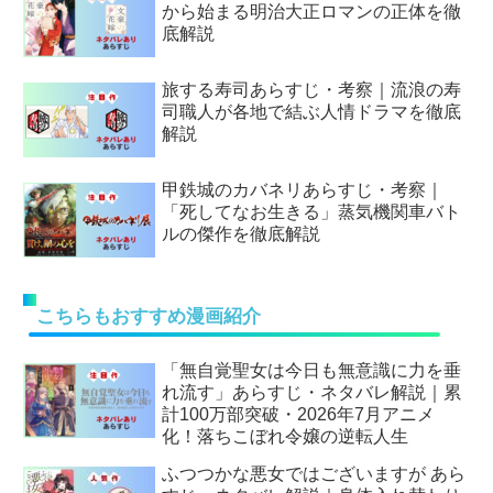
から始まる明治大正ロマンの正体を徹
底解説
旅する寿司あらすじ・考察｜流浪の寿
司職人が各地で結ぶ人情ドラマを徹底
解説
甲鉄城のカバネリあらすじ・考察｜
「死してなお生きる」蒸気機関車バト
ルの傑作を徹底解説
こちらもおすすめ漫画紹介
「無自覚聖女は今日も無意識に力を垂
れ流す」あらすじ・ネタバレ解説｜累
計100万部突破・2026年7月アニメ
化！落ちこぼれ令嬢の逆転人生
ふつつかな悪女ではございますが あら