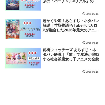
ぷの「バーチャル×リアル」の新
境地
2026.05.16
超かぐや姫！あらすじ・ネタバレ
解説｜竹取物語×VTuber×ボカロ
Pが融合した2026年最大のアニメ
映画
2026.05.16
前橋ウィッチーズ あらすじ・ネ
タバレ解説｜「歌」で魔法が発動
する社会派魔女っ子アニメの全貌
2026.05.16