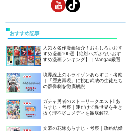
おすすめ記事
人気＆名作漫画紹介！おもしろいおす
すめ漫画100選【絶対ハズさないおす
すめ漫画ランキング】｜Mangax厳選
境界線上のホライゾンあらすじ・考察
｜「歴史再現」に挑む武蔵の生徒たち
の群像劇を徹底解説
ガチャ勇者のストーリークエスト!!あ
らすじ・考察｜運だけで異世界を生き
抜く理不尽コメディを徹底解説
文豪の花嫁あらすじ・考察｜政略結婚