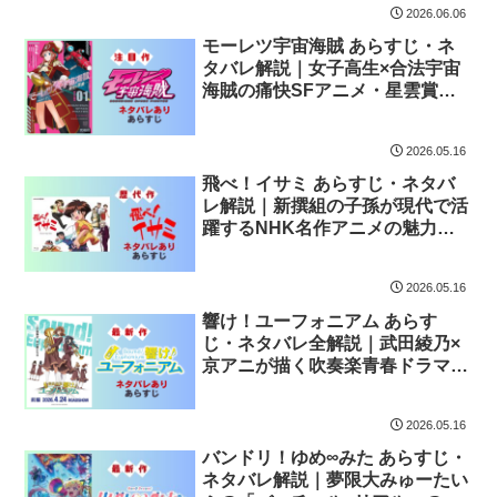
2026.06.06
モーレツ宇宙海賊 あらすじ・ネ
タバレ解説｜女子高生×合法宇宙
海賊の痛快SFアニメ・星雲賞受
賞作品
2026.05.16
飛べ！イサミ あらすじ・ネタバ
レ解説｜新撰組の子孫が現代で活
躍するNHK名作アニメの魅力を
徹底紹介
2026.05.16
響け！ユーフォニアム あらす
じ・ネタバレ全解説｜武田綾乃×
京アニが描く吹奏楽青春ドラマの
金字塔
2026.05.16
バンドリ！ゆめ∞みた あらすじ・
ネタバレ解説｜夢限大みゅーたい