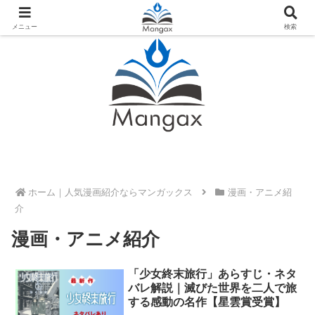
人気おすすめ漫画紹介ならMangax（マンガックス）
メニュー
検索
ホーム
漫画・アニメ紹
介
漫画・アニメ紹介
「少女終末旅行」あらすじ・ネタ
バレ解説｜滅びた世界を二人で旅
する感動の名作【星雲賞受賞】