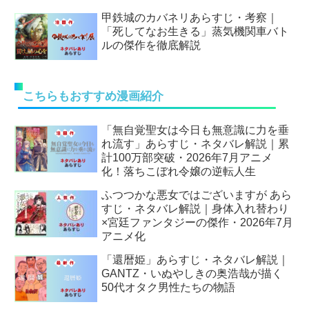
甲鉄城のカバネリあらすじ・考察｜
「死してなお生きる」蒸気機関車バト
ルの傑作を徹底解説
こちらもおすすめ漫画紹介
「無自覚聖女は今日も無意識に力を垂
れ流す」あらすじ・ネタバレ解説｜累
計100万部突破・2026年7月アニメ
化！落ちこぼれ令嬢の逆転人生
ふつつかな悪女ではございますが あら
すじ・ネタバレ解説｜身体入れ替わり
×宮廷ファンタジーの傑作・2026年7月
アニメ化
「還暦姫」あらすじ・ネタバレ解説｜
GANTZ・いぬやしきの奥浩哉が描く
50代オタク男性たちの物語