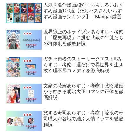
人気＆名作漫画紹介！おもしろいおす
すめ漫画100選【絶対ハズさないおす
すめ漫画ランキング】｜Mangax厳選
境界線上のホライゾンあらすじ・考察
｜「歴史再現」に挑む武蔵の生徒たち
の群像劇を徹底解説
ガチャ勇者のストーリークエスト!!あ
らすじ・考察｜運だけで異世界を生き
抜く理不尽コメディを徹底解説
文豪の花嫁あらすじ・考察｜政略結婚
から始まる明治大正ロマンの正体を徹
底解説
旅する寿司あらすじ・考察｜流浪の寿
司職人が各地で結ぶ人情ドラマを徹底
解説