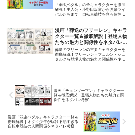
係をネタバレ考察
「弱虫ペダル」の全キャラクターを徹底
解説！主人公・小野田坂道から強豪ライ
バルたちまで、自転車競技を彩る個性豊
かな登場人物の魅力と関係性を詳しく考
察します。
漫画「葬送のフリーレン」キャラ
クター一覧＆徹底解説｜登場人物
たちの魅力と関係性をネタバレ考
察
葬送のフリーレンの主要キャラクターを
徹底解説！フリーレン・フェルン・シュ
タルクら登場人物の魅力と関係性をネタ
バレ考察します。
漫画「チェンソーマン」キャラクター一
覧＆徹底解説｜登場人物たちの魅力と関
係性をネタバレ考察
漫画「弱虫ペダル」キャラクター一覧＆
徹底解説｜オタク少年が駆ける熱すぎる
自転車競技の人間関係をネタバレ考察