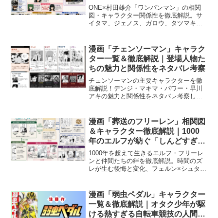
ネタバレ考察
ONE×村田雄介「ワンパンマン」の相関
図・キャラクター関係性を徹底解説。サ
イタマ、ジェノス、ガロウ、タツマキな
ど主要キャラの哲学と絆をネタバレあり
で深掘りします。
漫画「チェンソーマン」キャラク
ター一覧＆徹底解説｜登場人物た
ちの魅力と関係性をネタバレ考察
チェンソーマンの主要キャラクターを徹
底解説！デンジ・マキマ・パワー・早川
アキの魅力と関係性をネタバレ考察しま
す。
漫画「葬送のフリーレン」相関図
＆キャラクター徹底解説｜1000
年のエルフが紡ぐ「しんどすぎる
絆」ネタバレ考察
1000年を超えて生きるエルフ・フリーレ
ンと仲間たちの絆を徹底解説。時間のズ
レが生む後悔と変化、フェルン×シュタル
クのじれったい関係性まで深掘りしま
す。
漫画「弱虫ペダル」キャラクター
一覧＆徹底解説｜オタク少年が駆
ける熱すぎる自転車競技の人間関