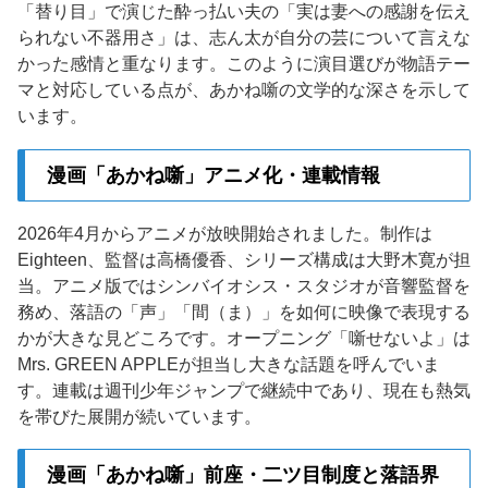
「替り目」で演じた酔っ払い夫の「実は妻への感謝を伝え
られない不器用さ」は、志ん太が自分の芸について言えな
かった感情と重なります。このように演目選びが物語テー
マと対応している点が、あかね噺の文学的な深さを示して
います。
漫画「あかね噺」アニメ化・連載情報
2026年4月からアニメが放映開始されました。制作は
Eighteen、監督は高橋優香、シリーズ構成は大野木寛が担
当。アニメ版ではシンバイオシス・スタジオが音響監督を
務め、落語の「声」「間（ま）」を如何に映像で表現する
かが大きな見どころです。オープニング「噺せないよ」は
Mrs. GREEN APPLEが担当し大きな話題を呼んでいま
す。連載は週刊少年ジャンプで継続中であり、現在も熱気
を帯びた展開が続いています。
漫画「あかね噺」前座・二ツ目制度と落語界