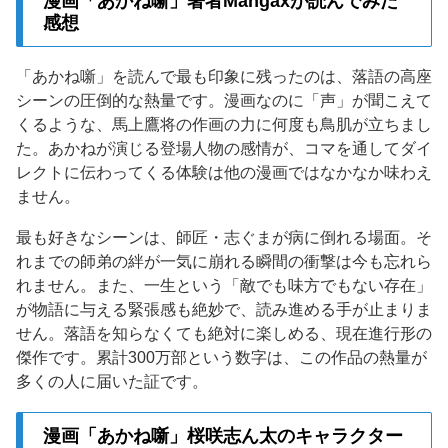
漫画「あかね噺」著者Mangaxが読んでみた
感想
「あかね噺」を読んで最も印象に残ったのは、落語の高座
シーンの圧倒的な熱量です。漫画なのに「声」が聞こえて
くるような、馬上鷹将の作画の力に何度も鳥肌が立ちまし
た。あかねが演じる登場人物の感情が、コマを通してダイ
レクトに伝わってくる体験は他の漫画ではなかなか味わえ
ません。
最も好きなシーンは、師匠・志ぐまが病に倒れる場面。そ
れまでの師弟の絆が一気に崩れる瞬間の衝撃は今も忘れら
れません。また、一生という「敵でも味方でもない存在」
が物語に与える緊張感も絶妙で、読み進める手が止まりま
せん。落語を知らなくても絶対に楽しめる、現在進行形の
傑作です。累計300万部という数字は、この作品の熱量が
多くの人に届いた証です。
漫画「あかね噺」桜咲志ん太のキャラクター