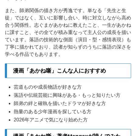
また、師弟関係の描き方が秀逸です。単なる「先生と生
徒」ではなく、互いに影響し合い、時に対立しながら高め
合う関係性。志ぐまがあかねに教えたこと、一生があかね
に課すこと、その全てが積み重なって主人公の成長を描い
ています。落語の技術的な側面（演目・型・感情表現）も
丁寧に描かれており、読者が知らずのうちに落語の深さを
学べる作品でもあります。
漫画「あかね噺」こんな人におすすめ
芸道ものや成長物語が好きな方
落語や伝統芸能に興味がある・もっと知りたい方
師弟の絆と確執を描いたドラマが好きな方
熱量のある少年漫画を探している方
2026年アニメで気になり始めた方