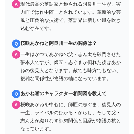
現代最高の落語家と称される阿良川一生が、実
A
力面では作中随一とされています。革新的な芸
風と圧倒的な技術で、落語界に新しい風を吹き
込む存在です。
桜咲あかねと阿良川一生の関係は？
Q
一生はかつてあかねの父・志ん太を破門させた
A
張本人ですが、師匠・志ぐまが倒れた後はあか
ねの後見人となります。敵でも味方でもない、
複雑な関係性が物語の軸になっています。
あかね噺のキャラクター相関図を教えて
Q
桜咲あかねを中心に、師匠の志ぐま、後見人の
A
一生、ライバルのひかる・からし、そして父・
志ん太が織りなす師弟関係と因縁が物語の核と
なっています。