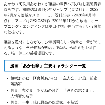
あかね（阿良川あかね）が落語の世界へ飛び込む芸道青春
漫画です。掲載誌は週刊少年ジャンプ（集英社）、2022
年2月から連載がスタートし、既刊22巻（2026年6月時
点）。アニメはZEXCS制作で2026年4月から放送、オー
プニング・エンディングは桑田佳祐が担当するという豪華
な仕様です。
落語を題材にしながら、少年漫画らしい熱量と「音が聞こ
えるような」落語描写が融合。第1話から読者を圧倒す
る、唯一無二の芸道漫画です。
漫画「あかね噺」主要キャラクター一覧
桜咲あかね（阿良川あかね）：主人公、17歳、前座
落語家
阿良川志ぐま：あかねの師匠、「泣きの志ぐま」、
人情噺の名手
阿良川一生：現代最高の落語家、革新派