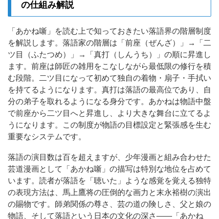
の仕組み解説
「あかね噺」を読む上で知っておきたい落語界の階層制度
を解説します。落語家の階層は「前座（ぜんざ）」→「二
ツ目（ふたつめ）」→「真打（しんうち）」の順に昇進し
ます。前座は師匠の雑用をこなしながら最低限の修行を積
む段階。二ツ目になって初めて独自の着物・扇子・手拭い
を持てるようになります。真打は落語の最高位であり、自
分の弟子を取れるようになる身分です。あかねは物語中盤
で前座から二ツ目へと昇進し、より大きな舞台に立てるよ
うになります。この制度が物語の目標設定と緊張感を生む
重要なシステムです。
落語の演目数は百を超えますが、少年漫画と組み合わせた
芸道漫画として「あかね噺」の描写は特別な地位を占めて
います。読者が落語を「聴いた」ような感覚を覚える独特
の表現方法は、馬上鷹将の圧倒的な画力と末永裕樹の演出
の賜物です。師弟関係の尊さ、芸の道の険しさ、父と娘の
物語、そして落語という日本の文化の深さ——「あかね