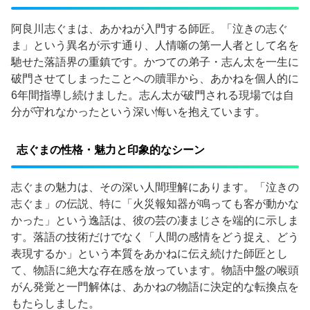
阿良川志ぐまは、あかねが入門する師匠。「泣きの志ぐ
ま」という異名が示す通り、人情噺の第一人者として名を
馳せた落語界の重鎮です。かつての弟子・志ん太を一生に
破門させてしまったことへの贖罪から、あかねを個人的に
6年間指導し続けました。志ん太が破門される現場では自
分が守れなかったという深い悔いを抱えています。
志ぐまの性格・魅力と印象的なシーン
志ぐまの魅力は、その深い人間理解にあります。「泣きの
志ぐま」の伝説、特に「火災報知器が鳴っても客が動かな
かった」という逸話は、彼の芸の凄まじさを端的に示しま
す。落語の技術だけでなく「人間の感情をどう捉え、どう
表現するか」という本質をあかねに伝え続けた師匠とし
て、物語に絶大な存在感を放っています。物語中盤の喉頭
がん発覚と一門解体は、あかねの物語に決定的な転換点を
もたらしました。