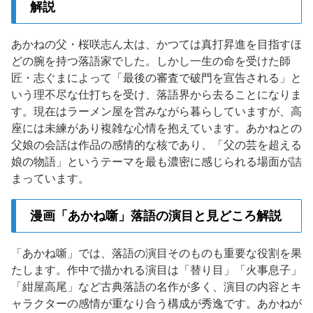
解説
あかねの父・桜咲志ん太は、かつては真打昇進を目指すほ
どの腕を持つ落語家でした。しかし一生の命を受けた師
匠・志ぐまによって「最後の審査で破門を宣告される」と
いう理不尽な仕打ちを受け、落語界から去ることになりま
す。現在はラーメン屋を営みながら暮らしていますが、高
座には未練があり複雑な心情を抱えています。あかねとの
父娘の会話は作品の感情的な核であり、「父の芸を超える
娘の物語」というテーマを最も濃密に感じられる場面が詰
まっています。
漫画「あかね噺」落語の演目と見どころ解説
「あかね噺」では、落語の演目そのものも重要な役割を果
たします。作中で描かれる演目は「替り目」「火事息子」
「紺屋高尾」など古典落語の名作が多く、演目の内容とキ
ャラクターの感情が重なり合う構成が秀逸です。あかねが