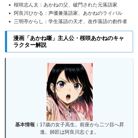
桜咲志ん太：あかねの父、破門された元落語家
阿良川ひかる：声優兼落語家、あかねのライバル
三明亭からし：学生落語の天才、改作落語の創作者
漫画「あかね噺」主人公・桜咲あかねのキャ
ラクター解説
基本情報：
17歳の女子高生。前座から二ツ目へ昇
進。師匠は阿良川志ぐま。