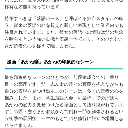
稀有な才能を持っています。
特筆すべきは「落語バース」と呼ばれる独自スタイルの確
立。従来の落語の枠を超えた新しい表現として業界内でも
注目されています。また、彼女の落語への情熱は父の無念
を晴らすという強い動機と表裏一体であり、そのひたむき
さが読者の心を捉えて離しません。
漫画「あかね噺」あかねの印象的なシーン
最も印象的なシーンのひとつが、前座錬成会での「替り
目」の高座です。父・志ん太の芸との葛藤を抱えながらも
自分の表現を見つけ出すこのシーンは、多くの読者の心を
掴みました。また、学生落語大会「可楽杯」での演技も、
あかねの底力を見せつけた名場面として語り継がれていま
す。師匠・志ぐまが喉頭がんで倒れ一門が解体されるとい
う衝撃の展開後、一生のもとでパリ修行に旅立つ場面も忘
れられません。