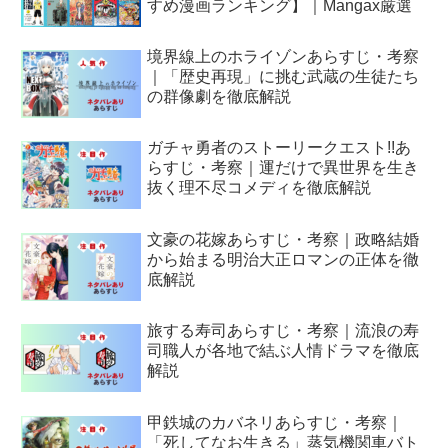
すめ漫画ランキング】｜Mangax厳選
境界線上のホライゾンあらすじ・考察
｜「歴史再現」に挑む武蔵の生徒たち
の群像劇を徹底解説
ガチャ勇者のストーリークエスト!!あ
らすじ・考察｜運だけで異世界を生き
抜く理不尽コメディを徹底解説
文豪の花嫁あらすじ・考察｜政略結婚
から始まる明治大正ロマンの正体を徹
底解説
旅する寿司あらすじ・考察｜流浪の寿
司職人が各地で結ぶ人情ドラマを徹底
解説
甲鉄城のカバネリあらすじ・考察｜
「死してなお生きる」蒸気機関車バト