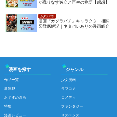
が織りなす独立と再生の物語【感想】
漫画『カグラバチ』キャラクター相関
図徹底解説｜ネタバレありの漫画紹介
漫画を探す
ジャンル
作品一覧
少女漫画
新連載
ラブコメ
おすすめ漫画
コメディ
特集
ファンタジー
漫画レビュー
サスペンス