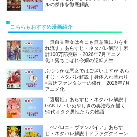
ルの傑作を徹底解説
こちらもおすすめ漫画紹介
「無自覚聖女は今日も無意識に力を垂
れ流す」あらすじ・ネタバレ解説｜累
計100万部突破・2026年7月アニメ
化！落ちこぼれ令嬢の逆転人生
ふつつかな悪女ではございますが あら
すじ・ネタバレ解説｜身体入れ替わり
×宮廷ファンタジーの傑作・2026年7月
アニメ化
「還暦姫」あらすじ・ネタバレ解説｜
GANTZ・いぬやしきの奥浩哉が描く
50代オタク男性たちの物語
「ペパロニ・ヴァンパイア」あらす
じ・ネタバレ解説｜ドラァグクイーン