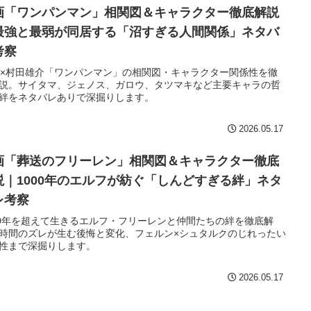
画「ワンパンマン」相関図＆キャラクター徹底解説
最強と最弱が同居する「沼すぎる人間関係」ネタバ
考察
E×村田雄介「ワンパンマン」の相関図・キャラクター関係性を徹
説。サイタマ、ジェノス、ガロウ、タツマキなど主要キャラの哲
絆をネタバレありで深掘りします。
2026.05.17
画「葬送のフリーレン」相関図＆キャラクター徹底
説｜1000年のエルフが紡ぐ「しんどすぎる絆」ネタ
レ考察
00年を超えて生きるエルフ・フリーレンと仲間たちの絆を徹底解
時間のズレが生む後悔と変化、フェルン×シュタルクのじれったい
性まで深掘りします。
2026.05.17