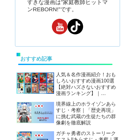
すきな漫画は”家庭教師ヒットマ
ンREBORN!”です。
おすすめ記事
人気＆名作漫画紹介！おも
しろいおすすめ漫画100選
【絶対ハズさないおすすめ
漫画ランキング】｜
Mangax厳選
境界線上のホライゾンあら
すじ・考察｜「歴史再現」
に挑む武蔵の生徒たちの群
像劇を徹底解説
ガチャ勇者のストーリーク
エスト!!あらすじ・考察｜運