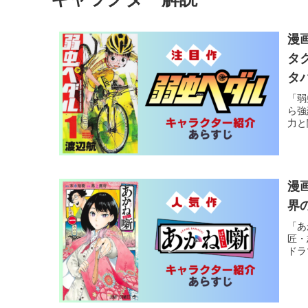
漫
タ
タ
「弱
ら強
力と
漫
界
「あ
匠・
ドラ