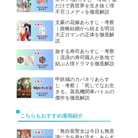
だけで異世界を生き抜く理
不尽コメディを徹底解説
文豪の花嫁あらすじ・考察
｜政略結婚から始まる明治
大正ロマンの正体を徹底解
説
旅する寿司あらすじ・考察
｜流浪の寿司職人が各地で
結ぶ人情ドラマを徹底解説
甲鉄城のカバネリあらす
じ・考察｜「死してなお生
きる」蒸気機関車バトルの
傑作を徹底解説
こちらもおすすめ漫画紹介
「無自覚聖女は今日も無意
識に力を垂れ流す」あらす