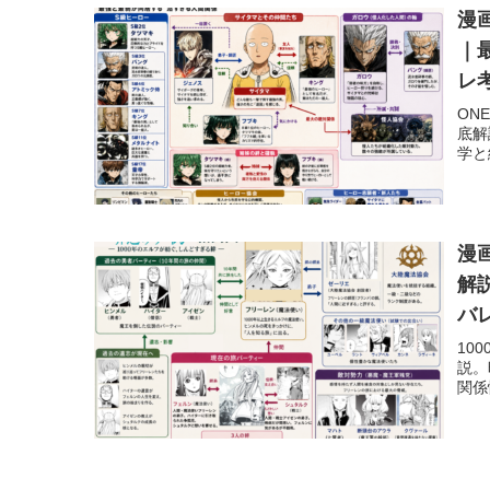
漫
｜
レ
ON
底解
学と
漫
解
バ
10
説。
関係