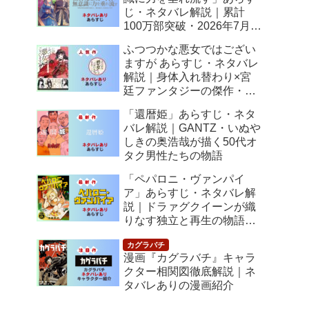
じ・ネタバレ解説｜累計
100万部突破・2026年7月ア
ニメ化！落ちこぼれ令嬢の
ふつつかな悪女ではござい
逆転人生
ますが あらすじ・ネタバレ
解説｜身体入れ替わり×宮
廷ファンタジーの傑作・
2026年7月アニメ化
「還暦姫」あらすじ・ネタ
バレ解説｜GANTZ・いぬや
しきの奥浩哉が描く50代オ
タク男性たちの物語
「ペパロニ・ヴァンパイ
ア」あらすじ・ネタバレ解
説｜ドラァグクイーンが織
りなす独立と再生の物語
【感想】
漫画『カグラバチ』キャラ
クター相関図徹底解説｜ネ
タバレありの漫画紹介