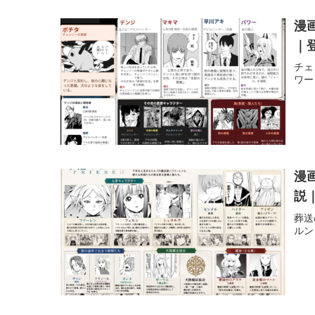
漫
｜
チェ
ワー
漫
説
葬送
ルン