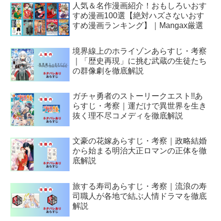
人気＆名作漫画紹介！おもしろいおす
すめ漫画100選【絶対ハズさないおす
すめ漫画ランキング】｜Mangax厳選
境界線上のホライゾンあらすじ・考察
｜「歴史再現」に挑む武蔵の生徒たち
の群像劇を徹底解説
ガチャ勇者のストーリークエスト!!あ
らすじ・考察｜運だけで異世界を生き
抜く理不尽コメディを徹底解説
文豪の花嫁あらすじ・考察｜政略結婚
から始まる明治大正ロマンの正体を徹
底解説
旅する寿司あらすじ・考察｜流浪の寿
司職人が各地で結ぶ人情ドラマを徹底
解説