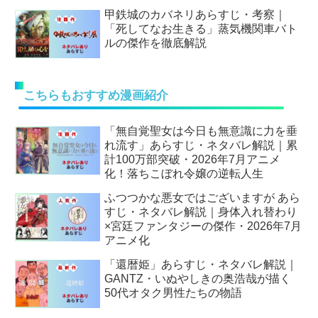
甲鉄城のカバネリあらすじ・考察｜
「死してなお生きる」蒸気機関車バト
ルの傑作を徹底解説
こちらもおすすめ漫画紹介
「無自覚聖女は今日も無意識に力を垂
れ流す」あらすじ・ネタバレ解説｜累
計100万部突破・2026年7月アニメ
化！落ちこぼれ令嬢の逆転人生
ふつつかな悪女ではございますが あら
すじ・ネタバレ解説｜身体入れ替わり
×宮廷ファンタジーの傑作・2026年7月
アニメ化
「還暦姫」あらすじ・ネタバレ解説｜
GANTZ・いぬやしきの奥浩哉が描く
50代オタク男性たちの物語