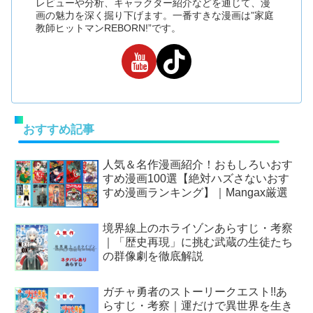
レビューや分析、キャラクター紹介などを通じて、漫
画の魅力を深く掘り下げます。一番すきな漫画は”家庭
教師ヒットマンREBORN!”です。
おすすめ記事
人気＆名作漫画紹介！おもしろいおす
すめ漫画100選【絶対ハズさないおす
すめ漫画ランキング】｜Mangax厳選
境界線上のホライゾンあらすじ・考察
｜「歴史再現」に挑む武蔵の生徒たち
の群像劇を徹底解説
ガチャ勇者のストーリークエスト!!あ
らすじ・考察｜運だけで異世界を生き