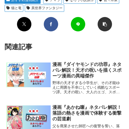
猫と竜
異世界ファンタジー
関連記事
漫画『ダイヤモンドの功罪』ネタ
バレ解説！天才の呪いを描くスポ
ーツ漫画の異端傑作
野球の天才すぎる小学生が、その才能ゆ
えに周囲を不幸にしていく残酷なスポー
ツ譚。天才の呪い、大人のエゴ、スポー
ツ漫画の常識を覆す衝撃作。
漫画『あかね噺』ネタバレ解説！
落語の熱さを漫画で体験する衝撃
の芸道劇
父を廃業させた師匠への復讐を誓い、落