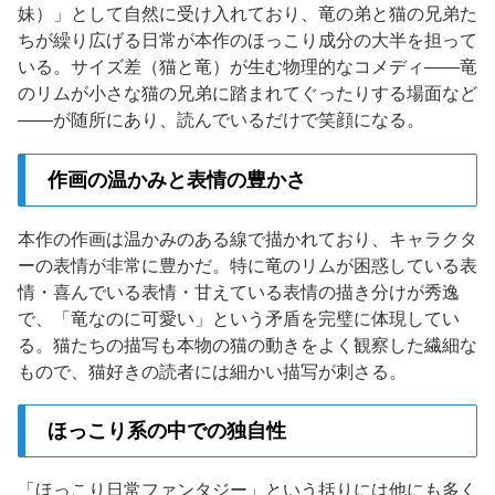
妹）」として自然に受け入れており、竜の弟と猫の兄弟た
ちが繰り広げる日常が本作のほっこり成分の大半を担って
いる。サイズ差（猫と竜）が生む物理的なコメディ——竜
のリムが小さな猫の兄弟に踏まれてぐったりする場面など
——が随所にあり、読んでいるだけで笑顔になる。
作画の温かみと表情の豊かさ
本作の作画は温かみのある線で描かれており、キャラクタ
ーの表情が非常に豊かだ。特に竜のリムが困惑している表
情・喜んでいる表情・甘えている表情の描き分けが秀逸
で、「竜なのに可愛い」という矛盾を完璧に体現してい
る。猫たちの描写も本物の猫の動きをよく観察した繊細な
もので、猫好きの読者には細かい描写が刺さる。
ほっこり系の中での独自性
「ほっこり日常ファンタジー」という括りには他にも多く