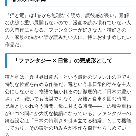
『猫と竜』は1巻から無理なく読め、読後感が良い。難解
な伏線も重い展開もないので、漫画を読み慣れていない人
の入門作にもなる。ファンタジーが好きな人・猫好きの
人・家族の温かい話が読みたい人に、特におすすめしたい
作品だ。
「ファンタジー × 日常」の完成形として
猫と竜は「異世界日常系」という最近のジャンルの中でも
特別な位置を占める作品だ。竜という非日常的存在を主人
公にしながら、物語で描かれるのは徹底的に「日常の豊か
さ」だ。戦いでも陰謀でもなく、家族と食卓を囲む時間、
兄弟とじゃれ合う時間、母に甘える時間——この積み重ね
がいつの間にか大切な物語になっている。ファンタジーの
舞台設定は「日常の特別さを引き立てる額縁」として機能
しており、その設計の巧みさが本作を傑作たらしめてい
る。