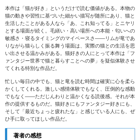
本作は「猫が好き」というだけで読む価値がある。本物の
猫の動きや習性に基づいた細かい描写が随所にあり、猫と
生活したことがある人なら「あ、これ知ってる」とニヤリ
とする場面が続く。毛繕い・高い場所への本能・匂いへの
敏感さ・寝るタイミングのマイペースさ——リムが竜であ
りながら猫らしく振る舞う場面は、実際の猫との生活を思
い出させる温かみがある。猫好きの人にとって本作は「フ
ァンタジー世界で猫と暮らすことへの夢」を疑似体験させ
てくれる特別な作品だ。
忙しい毎日の中でも、猫と竜を読む時間は確実に心を柔ら
かくしてくれる。激しい感情体験でもなく、圧倒的な感動
でもなく——ただじんわりと温かくなる読後感。それが本
作の提供するものだ。猫好きにもファンタジー好きにも、
そして「最近ちょっと疲れたな」と感じている人にも、ぜ
ひ手に取ってほしい作品だ。
著者の感想