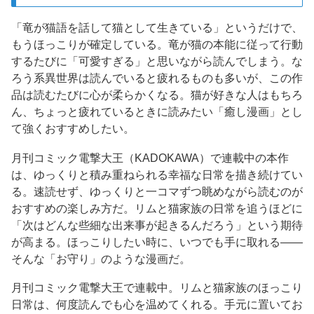
「竜が猫語を話して猫として生きている」というだけで、
もうほっこりが確定している。竜が猫の本能に従って行動
するたびに「可愛すぎる」と思いながら読んでしまう。な
ろう系異世界は読んでいると疲れるものも多いが、この作
品は読むたびに心が柔らかくなる。猫が好きな人はもちろ
ん、ちょっと疲れているときに読みたい「癒し漫画」とし
て強くおすすめしたい。
月刊コミック電撃大王（KADOKAWA）で連載中の本作
は、ゆっくりと積み重ねられる幸福な日常を描き続けてい
る。速読せず、ゆっくりと一コマずつ眺めながら読むのが
おすすめの楽しみ方だ。リムと猫家族の日常を追うほどに
「次はどんな些細な出来事が起きるんだろう」という期待
が高まる。ほっこりしたい時に、いつでも手に取れる——
そんな「お守り」のような漫画だ。
月刊コミック電撃大王で連載中。リムと猫家族のほっこり
日常は、何度読んでも心を温めてくれる。手元に置いてお