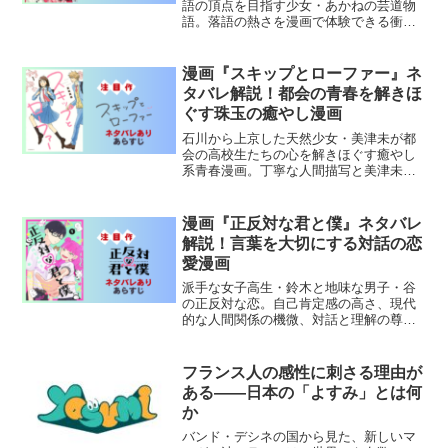
語の頂点を目指す少女・あかねの芸道物
語。落語の熱さを漫画で体験できる衝撃
の一作。
漫画『スキップとローファー』ネ
タバレ解説！都会の青春を解きほ
ぐす珠玉の癒やし漫画
石川から上京した天然少女・美津未が都
会の高校生たちの心を解きほぐす癒やし
系青春漫画。丁寧な人間描写と美津未の
純粋さが届ける優しい世界。
漫画『正反対な君と僕』ネタバレ
解説！言葉を大切にする対話の恋
愛漫画
派手な女子高生・鈴木と地味な男子・谷
の正反対な恋。自己肯定感の高さ、現代
的な人間関係の機微、対話と理解の尊さ
を描く現代ラブコメの傑作。
フランス人の感性に刺さる理由が
ある——日本の「よすみ」とは何
か
バンド・デシネの国から見た、新しいマ