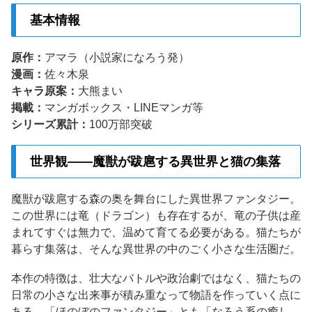
基本情報
原作：
アマラ（小説家になろう発）
漫画：
佐々木泉
キャラ原案：
大熊まい
掲載：
マンガボックス・LINEマンガ等
シリーズ累計：
100万部突破
世界観——魔獣が跋扈する異世界と猫の集落
魔獣が跋扈する森の奥を舞台にした異世界ファンタジー。
この世界には竜（ドラゴン）も存在するが、竜の子供は産
まれてすぐは無力で、温めて育てる必要がある。猫たちが
暮らす集落は、そんな異世界の中のごく小さな生活圏だ。
本作の特徴は、壮大なバトルや政治劇ではなく、猫たちの
日常の小さな出来事が積み重なって物語を作っていく点に
ある。「ほのぼのファンタジー」とも「なろう系の癒し