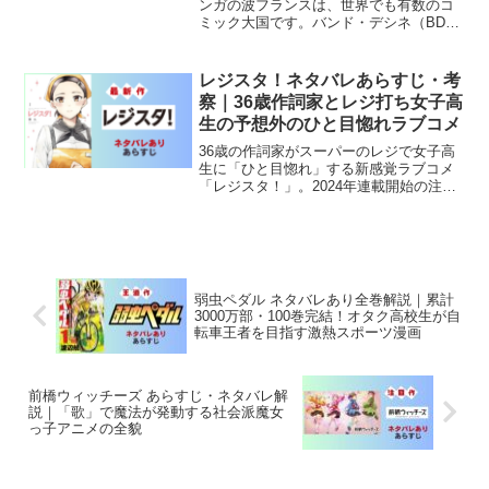
ンガの波フランスは、世界でも有数のコ
ミック大国です。バンド・デシネ（BD）
という独自の文化的伝統を持ち、絵と物
語の融合に対して高い感受性と批評眼を
備えた読者が多い国です。そこに加え
レジスタ！ネタバレあらすじ・考
て、ここ数十年で日本のマ...
察｜36歳作詞家とレジ打ち女子高
生の予想外のひと目惚れラブコメ
36歳の作詞家がスーパーのレジで女子高
生に「ひと目惚れ」する新感覚ラブコメ
「レジスタ！」。2024年連載開始の注目
新作を徹底解説します。
弱虫ペダル ネタバレあり全巻解説｜累計
3000万部・100巻完結！オタク高校生が自
転車王者を目指す激熱スポーツ漫画
前橋ウィッチーズ あらすじ・ネタバレ解
説｜「歌」で魔法が発動する社会派魔女
っ子アニメの全貌