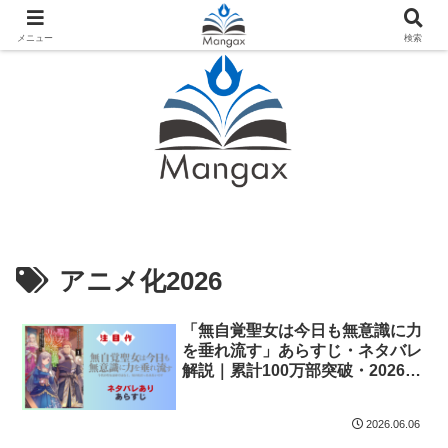
人気おすすめ漫画紹介ならMangax（マンガックス）
メニュー
検索
アニメ化2026
「無自覚聖女は今日も無意識に力
を垂れ流す」あらすじ・ネタバレ
解説｜累計100万部突破・2026年
7月アニメ化！落ちこぼれ令嬢の
逆転人生
2026.06.06