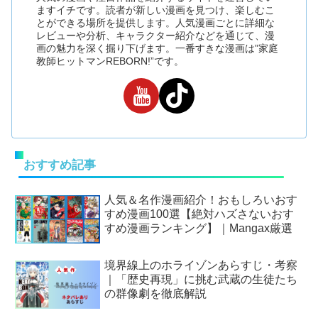
ますイチです。読者が新しい漫画を見つけ、楽しむこ
とができる場所を提供します。人気漫画ごとに詳細な
レビューや分析、キャラクター紹介などを通じて、漫
画の魅力を深く掘り下げます。一番すきな漫画は”家庭
教師ヒットマンREBORN!”です。
おすすめ記事
人気＆名作漫画紹介！おもしろいおす
すめ漫画100選【絶対ハズさないおす
すめ漫画ランキング】｜Mangax厳選
境界線上のホライゾンあらすじ・考察
｜「歴史再現」に挑む武蔵の生徒たち
の群像劇を徹底解説