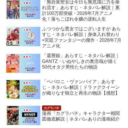
「無自覚聖女は今日も無意識に力を垂
れ流す」あらすじ・ネタバレ解説｜累
計100万部突破・2026年7月アニメ
化！落ちこぼれ令嬢の逆転人生
ふつつかな悪女ではございますが あら
すじ・ネタバレ解説｜身体入れ替わり
×宮廷ファンタジーの傑作・2026年7月
アニメ化
「還暦姫」あらすじ・ネタバレ解説｜
GANTZ・いぬやしきの奥浩哉が描く
50代オタク男性たちの物語
「ペパロニ・ヴァンパイア」あらす
じ・ネタバレ解説｜ドラァグクイーン
が織りなす独立と再生の物語【感想】
漫画『カグラバチ』キャラクター相関
図徹底解説｜ネタバレありの漫画紹介