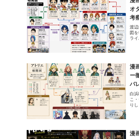
漫
オ
考
渡辺
図を
ライ
漫
ー
バ
白浜
こ・
りし
漫