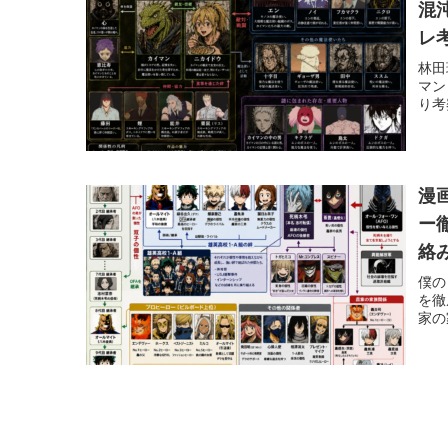
混
レ
林田
マン
り考
漫
ー
絡
僕の
を徹
家の