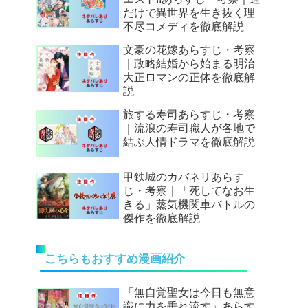
だけで異世界を生き抜く理
不尽コメディを徹底解説
文豪の花嫁あらすじ・考察
｜政略結婚から始まる明治
大正ロマンの正体を徹底解
説
旅する寿司あらすじ・考察
｜流浪の寿司職人が各地で
結ぶ人情ドラマを徹底解説
甲鉄城のカバネリあらす
じ・考察｜「死してなお生
きる」蒸気機関車バトルの
傑作を徹底解説
こちらもおすすめ漫画紹介
「無自覚聖女は今日も無意
識に力を垂れ流す」あらす