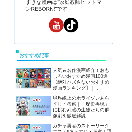
すきな漫画は”家庭教師ヒットマ
ンREBORN!”です。
おすすめ記事
人気＆名作漫画紹介！おも
しろいおすすめ漫画100選
【絶対ハズさないおすすめ
漫画ランキング】｜
Mangax厳選
境界線上のホライゾンあら
すじ・考察｜「歴史再現」
に挑む武蔵の生徒たちの群
像劇を徹底解説
ガチャ勇者のストーリーク
エスト!!あらすじ・考察｜運