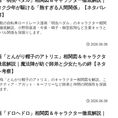
画「弱虫ペダル」相関図＆キャラクター徹底解説｜
タク少年が駆ける「熱すぎる人間関係」【ネタバレ
察】
航の自転車ロードレース漫画「弱虫ペダル」のキャラクター相関
徹底解説。小野田坂道・今泉・鳴子・御堂筋翔など主要キャラと
バル関係を深掘りします。
2026.06.08
画「とんがり帽子のアトリエ」相関図＆キャラクタ
徹底解説｜魔法陣が紡ぐ師弟と少女たちの絆【ネタ
レ考察】
鴎「とんがり帽子のアトリエ」のキャラクター相関図を解説。こ
テティア・アガット・キーフリーなど師弟と仲間の関係性を深掘
ます。
2026.06.08
画「ドロヘドロ」相関図＆キャラクター徹底解説｜