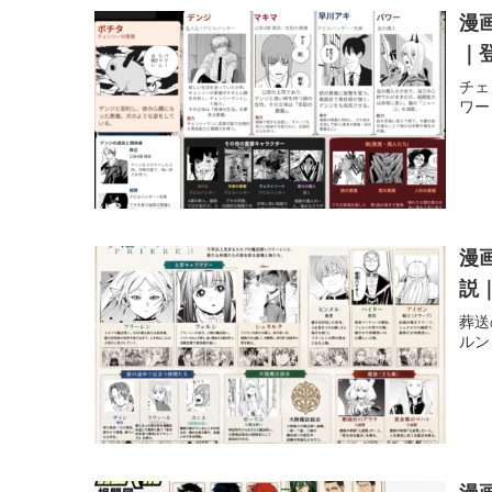
漫
｜
チェ
ワー
漫
説
葬送
ルン