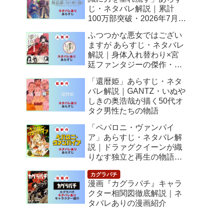
じ・ネタバレ解説｜累計
100万部突破・2026年7月ア
ニメ化！落ちこぼれ令嬢の
ふつつかな悪女ではござい
逆転人生
ますが あらすじ・ネタバレ
解説｜身体入れ替わり×宮
廷ファンタジーの傑作・
2026年7月アニメ化
「還暦姫」あらすじ・ネタ
バレ解説｜GANTZ・いぬや
しきの奥浩哉が描く50代オ
タク男性たちの物語
「ペパロニ・ヴァンパイ
ア」あらすじ・ネタバレ解
説｜ドラァグクイーンが織
りなす独立と再生の物語
【感想】
漫画『カグラバチ』キャラ
クター相関図徹底解説｜ネ
タバレありの漫画紹介