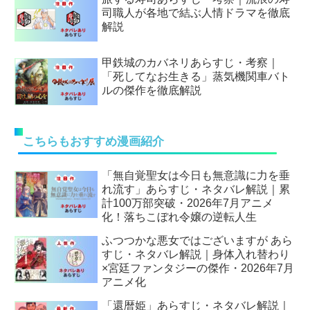
司職人が各地で結ぶ人情ドラマを徹底
解説
甲鉄城のカバネリあらすじ・考察｜
「死してなお生きる」蒸気機関車バト
ルの傑作を徹底解説
こちらもおすすめ漫画紹介
「無自覚聖女は今日も無意識に力を垂
れ流す」あらすじ・ネタバレ解説｜累
計100万部突破・2026年7月アニメ
化！落ちこぼれ令嬢の逆転人生
ふつつかな悪女ではございますが あら
すじ・ネタバレ解説｜身体入れ替わり
×宮廷ファンタジーの傑作・2026年7月
アニメ化
「還暦姫」あらすじ・ネタバレ解説｜