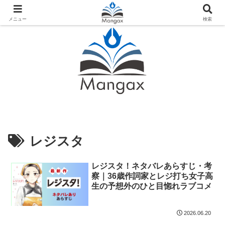
人気おすすめ漫画紹介ならMangax（マンガックス）
メニュー
検索
レジスタ
レジスタ！ネタバレあらすじ・考
察｜36歳作詞家とレジ打ち女子高
生の予想外のひと目惚れラブコメ
2026.06.20