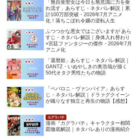
「無自覚聖女は今日も無意識に力を垂
れ流す」あらすじ・ネタバレ解説｜累
計100万部突破・2026年7月アニメ
化！落ちこぼれ令嬢の逆転人生
ふつつかな悪女ではございますが あら
すじ・ネタバレ解説｜身体入れ替わり
×宮廷ファンタジーの傑作・2026年7月
アニメ化
「還暦姫」あらすじ・ネタバレ解説｜
GANTZ・いぬやしきの奥浩哉が描く
50代オタク男性たちの物語
「ペパロニ・ヴァンパイア」あらす
じ・ネタバレ解説｜ドラァグクイーン
が織りなす独立と再生の物語【感想】
漫画『カグラバチ』キャラクター相関
図徹底解説｜ネタバレありの漫画紹介