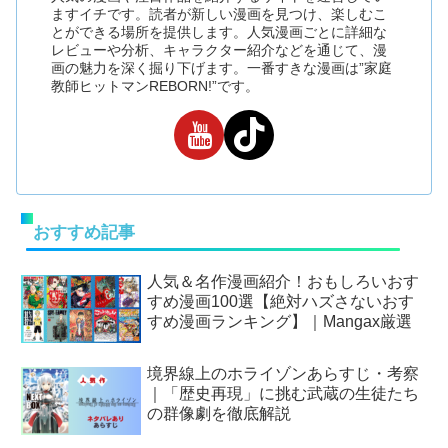
ますイチです。読者が新しい漫画を見つけ、楽しむこ
とができる場所を提供します。人気漫画ごとに詳細な
レビューや分析、キャラクター紹介などを通じて、漫
画の魅力を深く掘り下げます。一番すきな漫画は”家庭
教師ヒットマンREBORN!”です。
おすすめ記事
人気＆名作漫画紹介！おもしろいおす
すめ漫画100選【絶対ハズさないおす
すめ漫画ランキング】｜Mangax厳選
境界線上のホライゾンあらすじ・考察
｜「歴史再現」に挑む武蔵の生徒たち
の群像劇を徹底解説