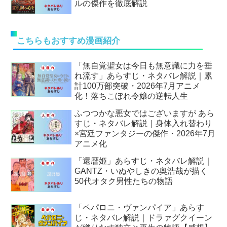
ルの傑作を徹底解説
こちらもおすすめ漫画紹介
「無自覚聖女は今日も無意識に力を垂
れ流す」あらすじ・ネタバレ解説｜累
計100万部突破・2026年7月アニメ
化！落ちこぼれ令嬢の逆転人生
ふつつかな悪女ではございますが あら
すじ・ネタバレ解説｜身体入れ替わり
×宮廷ファンタジーの傑作・2026年7月
アニメ化
「還暦姫」あらすじ・ネタバレ解説｜
GANTZ・いぬやしきの奥浩哉が描く
50代オタク男性たちの物語
「ペパロニ・ヴァンパイア」あらす
じ・ネタバレ解説｜ドラァグクイーン