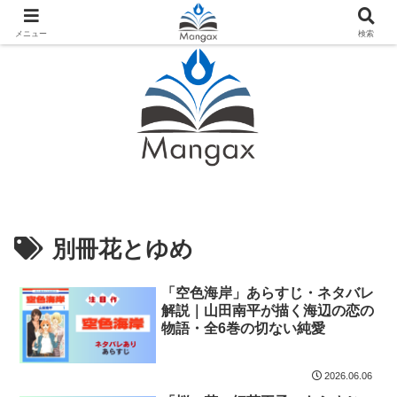
人気おすすめ漫画紹介ならMangax（マンガックス）
メニュー
検索
別冊花とゆめ
「空色海岸」あらすじ・ネタバレ
解説｜山田南平が描く海辺の恋の
物語・全6巻の切ない純愛
2026.06.06