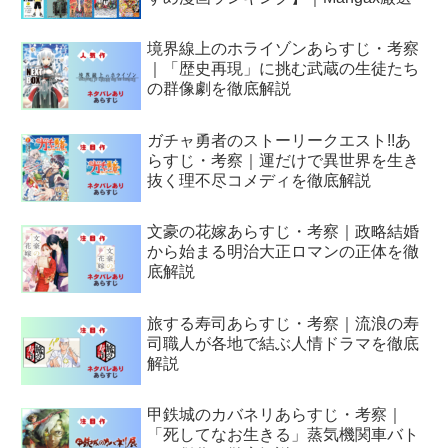
境界線上のホライゾンあらすじ・考察
｜「歴史再現」に挑む武蔵の生徒たち
の群像劇を徹底解説
ガチャ勇者のストーリークエスト!!あ
らすじ・考察｜運だけで異世界を生き
抜く理不尽コメディを徹底解説
文豪の花嫁あらすじ・考察｜政略結婚
から始まる明治大正ロマンの正体を徹
底解説
旅する寿司あらすじ・考察｜流浪の寿
司職人が各地で結ぶ人情ドラマを徹底
解説
甲鉄城のカバネリあらすじ・考察｜
「死してなお生きる」蒸気機関車バト