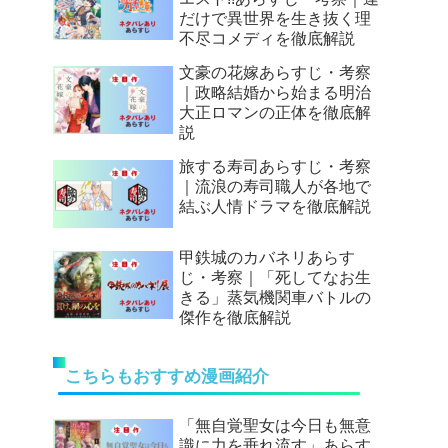
だけで異世界を生き抜く理
不尽コメディを徹底解説
文豪の花嫁あらすじ・考察
｜政略結婚から始まる明治
大正ロマンの正体を徹底解
説
旅する寿司あらすじ・考察
｜流浪の寿司職人が各地で
結ぶ人情ドラマを徹底解説
甲鉄城のカバネリあらす
じ・考察｜「死してなお生
きる」蒸気機関車バトルの
傑作を徹底解説
こちらもおすすめ漫画紹介
「無自覚聖女は今日も無意
識に力を垂れ流す」あらす