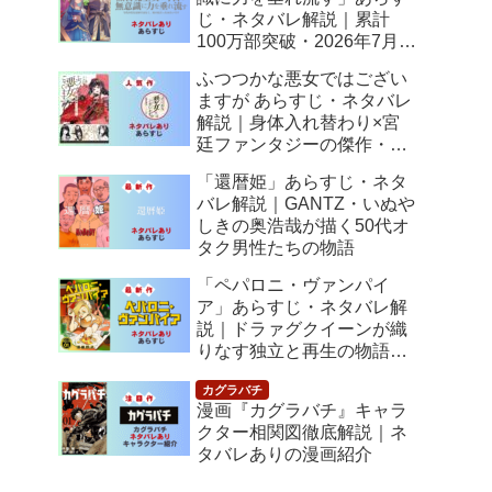
じ・ネタバレ解説｜累計
100万部突破・2026年7月ア
ニメ化！落ちこぼれ令嬢の
ふつつかな悪女ではござい
逆転人生
ますが あらすじ・ネタバレ
解説｜身体入れ替わり×宮
廷ファンタジーの傑作・
2026年7月アニメ化
「還暦姫」あらすじ・ネタ
バレ解説｜GANTZ・いぬや
しきの奥浩哉が描く50代オ
タク男性たちの物語
「ペパロニ・ヴァンパイ
ア」あらすじ・ネタバレ解
説｜ドラァグクイーンが織
りなす独立と再生の物語
【感想】
漫画『カグラバチ』キャラ
クター相関図徹底解説｜ネ
タバレありの漫画紹介