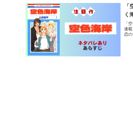
「
く
「空
連載
恋の