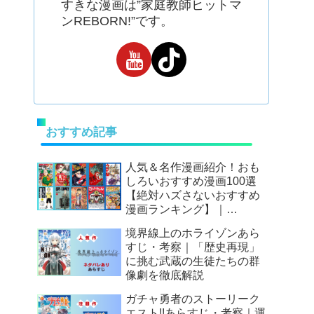
すきな漫画は”家庭教師ヒットマ
ンREBORN!”です。
おすすめ記事
人気＆名作漫画紹介！おも
しろいおすすめ漫画100選
【絶対ハズさないおすすめ
漫画ランキング】｜
Mangax厳選
境界線上のホライゾンあら
すじ・考察｜「歴史再現」
に挑む武蔵の生徒たちの群
像劇を徹底解説
ガチャ勇者のストーリーク
エスト!!あらすじ・考察｜運