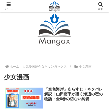
人気おすすめ漫画紹介ならMangax（マンガックス）
メニュー
検索
ホーム
少女漫画
少女漫画
「空色海岸」あらすじ・ネタバレ
解説｜山田南平が描く海辺の恋の
物語・全6巻の切ない純愛