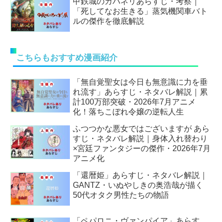
甲鉄城のカバネリあらすじ・考察｜
「死してなお生きる」蒸気機関車バト
ルの傑作を徹底解説
こちらもおすすめ漫画紹介
「無自覚聖女は今日も無意識に力を垂
れ流す」あらすじ・ネタバレ解説｜累
計100万部突破・2026年7月アニメ
化！落ちこぼれ令嬢の逆転人生
ふつつかな悪女ではございますが あら
すじ・ネタバレ解説｜身体入れ替わり
×宮廷ファンタジーの傑作・2026年7月
アニメ化
「還暦姫」あらすじ・ネタバレ解説｜
GANTZ・いぬやしきの奥浩哉が描く
50代オタク男性たちの物語
「ペパロニ・ヴァンパイア」あらす