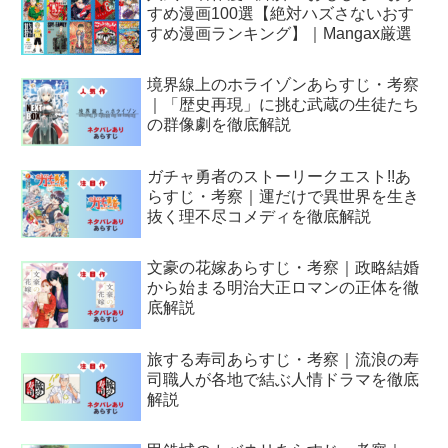
すめ漫画100選【絶対ハズさないおす
すめ漫画ランキング】｜Mangax厳選
境界線上のホライゾンあらすじ・考察
｜「歴史再現」に挑む武蔵の生徒たち
の群像劇を徹底解説
ガチャ勇者のストーリークエスト!!あ
らすじ・考察｜運だけで異世界を生き
抜く理不尽コメディを徹底解説
文豪の花嫁あらすじ・考察｜政略結婚
から始まる明治大正ロマンの正体を徹
底解説
旅する寿司あらすじ・考察｜流浪の寿
司職人が各地で結ぶ人情ドラマを徹底
解説