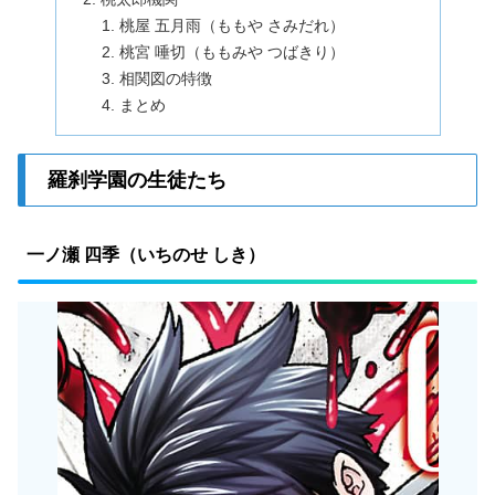
桃屋 五月雨（ももや さみだれ）
桃宮 唾切（ももみや つばきり）
相関図の特徴
まとめ
羅刹学園の生徒たち
一ノ瀬 四季（いちのせ しき）