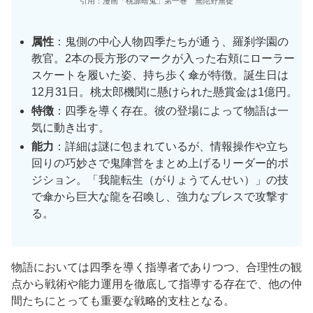
引用：漫画「桃源暗鬼」第一巻 無陀野無徒
属性
：鬼側の中心人物四季たちが通う、羅刹学園の
教官。2本の長方形のマークが入った右頬にローラー
スケートを履いた姿、持ち歩く傘が特徴。誕生日は
12月31日。桃太郎機関に懸けられた懸賞金は1億円。
特徴
：四季を導く存在。彼の登場によって物語は一
気に動き出す。
能力
：詳細は謎に包まれているが、情報操作や立ち
回りの巧妙さで鬼陣営をまとめ上げるリーダー的ポ
ジション。「我龍転生（がりょうてんせい）」の技
で傘から巨大な龍を召喚し、強力なブレスで攻撃す
る。
物語においては四季を導く指導者でありつつ、合理性の観
点から戦術や能力運用を徹底して指導する存在で、他の仲
間たちにとっても重要な戦略的支柱となる。