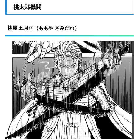
桃太郎機関
桃屋 五月雨（ももや さみだれ）