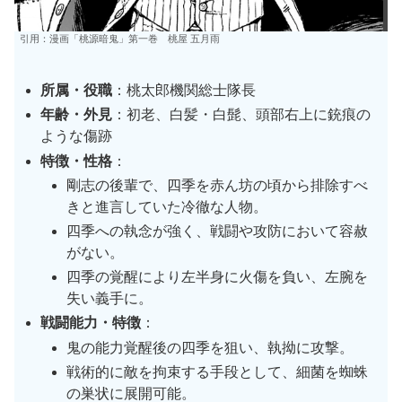
引用：漫画「桃源暗鬼」第一巻 桃屋 五月雨
所属・役職
：桃太郎機関総士隊長
年齢・外見
：初老、白髪・白髭、頭部右上に銃痕の
ような傷跡
特徴・性格
：
剛志の後輩で、四季を赤ん坊の頃から排除すべ
きと進言していた冷徹な人物。
四季への執念が強く、戦闘や攻防において容赦
がない。
四季の覚醒により左半身に火傷を負い、左腕を
失い義手に。
戦闘能力・特徴
：
鬼の能力覚醒後の四季を狙い、執拗に攻撃。
戦術的に敵を拘束する手段として、細菌を蜘蛛
の巣状に展開可能。