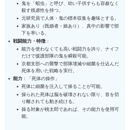
鬼を「蛆虫」と呼び、幼い子供すらも容赦なく
殺す残虐性を持つ。
元研究員で人体・鬼の標本収集を趣味とする。
家族あり（既婚者・娘あり）、真中の影響で部
下を率いる。
戦闘能力・特徴
：
能力を使わなくても高い戦闘力を誇り、ナイフ
だけで援護部隊の鬼を瞬殺可能。
京都支部への襲撃で部隊壊滅や細菌を仕込んだ
死体を用いた戦略を実行。
能力
：「死体の操作」
死体に細菌を注入して操ることが可能。
操られた死体は脳を破壊されない限り、首を切
り離されても動き続ける。
操る対象が桃太郎であれば、その能力を使用可
能。