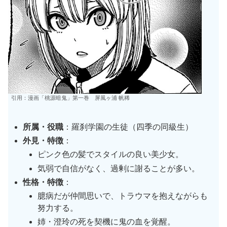
引用：漫画「桃源暗鬼」第一巻 屏風ヶ浦 帆稀
所属・役職
：羅刹学園の生徒（四季の同級生）
外見・特徴
：
ピンク色の髪でスタイルの良い美少女。
気弱で自信がなく、過剰に謝ることが多い。
性格・特徴
：
臆病だが仲間思いで、トラウマを抱えながらも
努力する。
姉・澄玲の死を契機に鬼の血を覚醒。