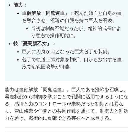
能力
：
血蝕解放「同鬼連血」
：死んだ姉血と自身の血
を融合させ、澄玲の自我を持つ巨人を召喚。
当初は制御不能だったが、精神的成長によ
り意志で操作可能に。
技「憂闇腸乙女」
：
巨人に刀身が口となった巨大包丁を装備。
包丁で軌道上の対象を切断、口から放出する血
液で広範囲攻撃が可能。
能力は血蝕解放「同鬼連血」。巨人である澄玲を召喚し、
暴走状態から制御を学ぶことで戦闘に活用できるようにな
る。感情と力のコントロールが未熟だった初期とは異な
り、雪山修業や仲間との共同作戦を通じて、制御力と判断
力を磨き、戦術的に貢献できる存在へと成長する。