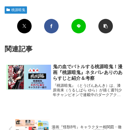
桃源暗鬼
関連記事
鬼の血でバトルする桃源暗鬼！漫
画『桃源暗鬼』ネタバレありのあ
らすじと紹介＆考察
『桃源暗鬼』（とうげんあんき）は、漆
原侑来（うるしばら ゆら）が描く週刊少
年チャンピオンで連載中のダークアクシ
ョン漫画です。桃太郎伝説を新たな視点
で描いた「鬼」と「桃太郎」の血を引く
者たちが現代で死闘を繰り広げるバトル
が大きな特徴。鬼の血を...
漫画『怪獣8号』キャラクター相関図・徹