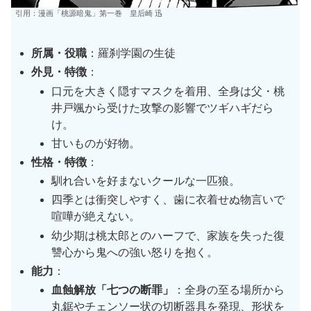
引用：漫画「桃源暗鬼」第一巻 皇后崎 迅
所属・役職
：羅刹学園の生徒
外見・特徴
：
口元を大きく隠すマスクを着用、全身は父・桃
井戸颯から受けた攻撃の影響でツギハギだら
け。
甘いものが好物。
性格・特徴
：
馴れ合いを好まないクールな一匹狼。
四季とは衝突しやすく、歯に衣着せぬ物言いで
喧嘩が絶えない。
幼少期は桃太郎とのハーフで、家族を失った復
讐心から鬼への強い怒りを抱く。
能力
：
血蝕解放「七つの断罪」
：全身の至る場所から
丸鋸やチェンソー状の切断器具を発現、形状を