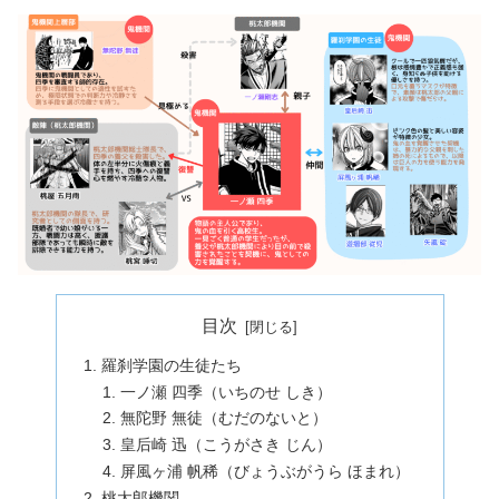
目次
羅刹学園の生徒たち
一ノ瀬 四季（いちのせ しき）
無陀野 無徒（むだのないと）
皇后崎 迅（こうがさき じん）
屏風ヶ浦 帆稀（びょうぶがうら ほまれ）
桃太郎機関