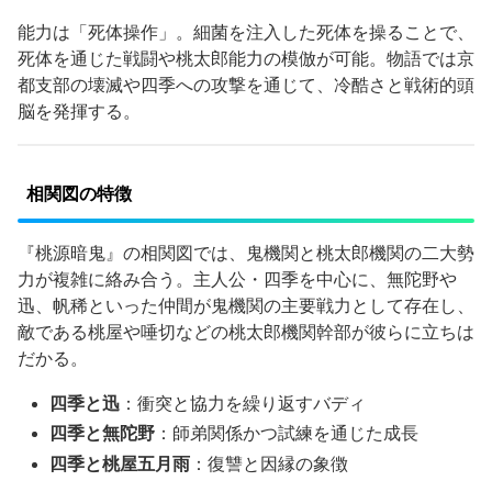
能力は「死体操作」。細菌を注入した死体を操ることで、
死体を通じた戦闘や桃太郎能力の模倣が可能。物語では京
都支部の壊滅や四季への攻撃を通じて、冷酷さと戦術的頭
脳を発揮する。
相関図の特徴
『桃源暗鬼』の相関図では、鬼機関と桃太郎機関の二大勢
力が複雑に絡み合う。主人公・四季を中心に、無陀野や
迅、帆稀といった仲間が鬼機関の主要戦力として存在し、
敵である桃屋や唾切などの桃太郎機関幹部が彼らに立ちは
だかる。
四季と迅
：衝突と協力を繰り返すバディ
四季と無陀野
：師弟関係かつ試練を通じた成長
四季と桃屋五月雨
：復讐と因縁の象徴