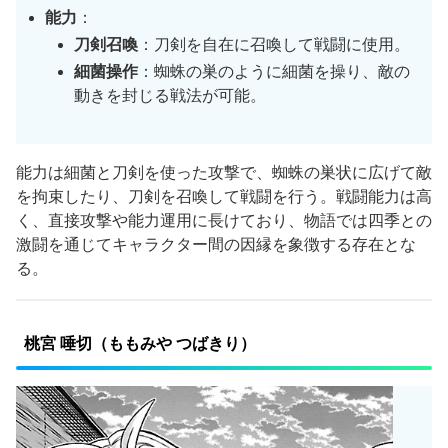
能力
：
刀剣召喚
：刀剣を自在に召喚して戦闘に使用。
細菌操作
：蜘蛛の巣のように細菌を操り、敵の
動きを封じる戦法が可能。
能力は細菌と刀剣を使った攻撃で、蜘蛛の巣状に広げて敵
を拘束したり、刀剣を召喚して戦闘を行う。戦闘能力は高
く、直接攻撃や能力運用に長けており、物語では四季との
激闘を通じてキャラクター間の因縁を象徴する存在とな
る。
桃宮 唾切（ももみや つばきり）