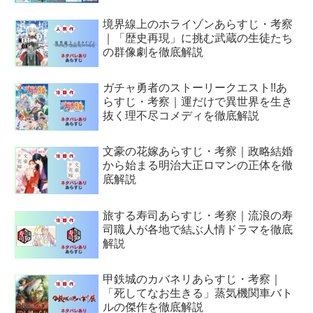
境界線上のホライゾンあらすじ・考察
｜「歴史再現」に挑む武蔵の生徒たち
の群像劇を徹底解説
ガチャ勇者のストーリークエスト!!あ
らすじ・考察｜運だけで異世界を生き
抜く理不尽コメディを徹底解説
文豪の花嫁あらすじ・考察｜政略結婚
から始まる明治大正ロマンの正体を徹
底解説
旅する寿司あらすじ・考察｜流浪の寿
司職人が各地で結ぶ人情ドラマを徹底
解説
甲鉄城のカバネリあらすじ・考察｜
「死してなお生きる」蒸気機関車バト
ルの傑作を徹底解説