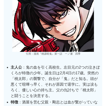
引用：漫画『桃源暗鬼』第一話 一ノ瀬 四季
主人公
：鬼の血を引く高校生。左目元の2つの泣きぼ
くろが特徴の少年。誕生日は2月4日の17歳。突然の
「桃太郎」の襲撃で、自分が「鬼」だと知る。頭が
悪くて喧嘩っ早く、それが原因で退学に。実は涙も
ろく、優しい心の持ち主。父の仇討ちで「桃太郎」
と闘うことを決意する。
特徴
：酒屋を営む父親・剛志とは血が繋がっていな