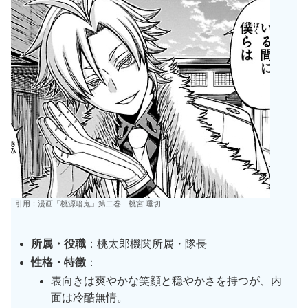
引用：漫画「桃源暗鬼」第二巻 桃宮 唾切
所属・役職
：桃太郎機関所属・隊長
性格・特徴
：
表向きは爽やかな笑顔と穏やかさを持つが、内
面は冷酷無情。