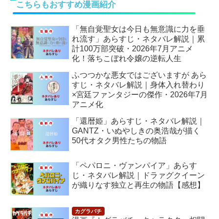
こちらもおすすめ漫画紹介
「無自覚聖女は今日も無意識に力を垂
れ流す」あらすじ・ネタバレ解説｜累
計100万部突破・2026年7月アニメ
化！落ちこぼれ令嬢の逆転人生
ふつつかな悪女ではございますが あら
すじ・ネタバレ解説｜身体入れ替わり
×宮廷ファンタジーの傑作・2026年7月
アニメ化
「還暦姫」あらすじ・ネタバレ解説｜
GANTZ・いぬやしきの奥浩哉が描く
50代オタク男性たちの物語
「ペパロニ・ヴァンパイア」あらす
じ・ネタバレ解説｜ドラァグクイーン
が織りなす独立と再生の物語【感想】