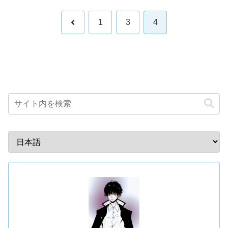
前
1
3
4
へ