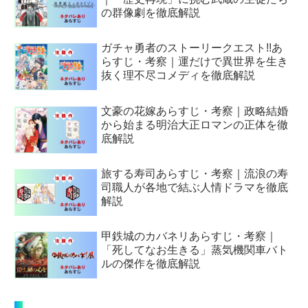
の群像劇を徹底解説
ガチャ勇者のストーリークエスト!!あ
らすじ・考察｜運だけで異世界を生き
抜く理不尽コメディを徹底解説
文豪の花嫁あらすじ・考察｜政略結婚
から始まる明治大正ロマンの正体を徹
底解説
旅する寿司あらすじ・考察｜流浪の寿
司職人が各地で結ぶ人情ドラマを徹底
解説
甲鉄城のカバネリあらすじ・考察｜
「死してなお生きる」蒸気機関車バト
ルの傑作を徹底解説