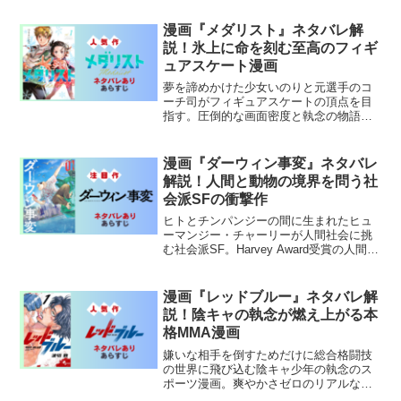
の魅力に迫る。
漫画『メダリスト』ネタバレ解
説！氷上に命を刻む至高のフィギ
ュアスケート漫画
夢を諦めかけた少女いのりと元選手のコ
ーチ司がフィギュアスケートの頂点を目
指す。圧倒的な画面密度と執念の物語が
融合した現代スポーツ漫画の傑作。
漫画『ダーウィン事変』ネタバレ
解説！人間と動物の境界を問う社
会派SFの衝撃作
ヒトとチンパンジーの間に生まれたヒュ
ーマンジー・チャーリーが人間社会に挑
む社会派SF。Harvey Award受賞の人間と
動物の境界を問う哲学的傑作。
漫画『レッドブルー』ネタバレ解
説！陰キャの執念が燃え上がる本
格MMA漫画
嫌いな相手を倒すためだけに総合格闘技
の世界に飛び込む陰キャ少年の執念のス
ポーツ漫画。爽やかさゼロのリアルな
MMA描写と歪んだ動機が独自の面白さを