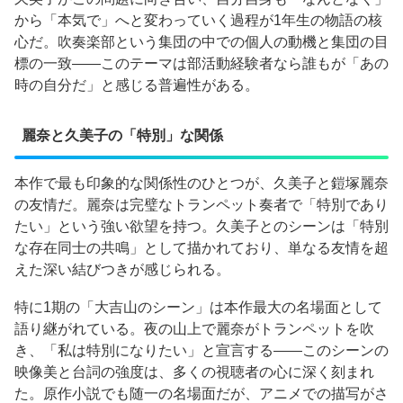
から「本気で」へと変わっていく過程が1年生の物語の核
心だ。吹奏楽部という集団の中での個人の動機と集団の目
標の一致——このテーマは部活動経験者なら誰もが「あの
時の自分だ」と感じる普遍性がある。
麗奈と久美子の「特別」な関係
本作で最も印象的な関係性のひとつが、久美子と鎧塚麗奈
の友情だ。麗奈は完璧なトランペット奏者で「特別であり
たい」という強い欲望を持つ。久美子とのシーンは「特別
な存在同士の共鳴」として描かれており、単なる友情を超
えた深い結びつきが感じられる。
特に1期の「大吉山のシーン」は本作最大の名場面として
語り継がれている。夜の山上で麗奈がトランペットを吹
き、「私は特別になりたい」と宣言する——このシーンの
映像美と台詞の強度は、多くの視聴者の心に深く刻まれ
た。原作小説でも随一の名場面だが、アニメでの描写がさ