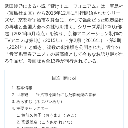
武田綾乃による小説『響け！ユーフォニアム』は、宝島社
（宝島社文庫）から2013年12月に刊行開始されたシリー
ズだ。京都府宇治市を舞台に、かつて強豪だった吹奏楽部
の再建と全国大会への挑戦を描く。シリーズ累計200万部
超（2024年6月時点）を誇り、京都アニメーション制作の
TVアニメは第1期（2015年）・第2期（2016年）・第3期
（2024年）と続き、複数の劇場版も公開された。近年の
「音楽系青春アニメ」の最高峰として今もなお語り継がれ
る作品だ。漫画版も全13巻が刊行されている。
目次
基本情報
世界観——宇治市を舞台にした吹奏楽の青春
あらすじ（ネタバレあり）
主要キャラクター
黄前久美子（おうまえ くみこ）
高坂麗奈（こうさか れいな）