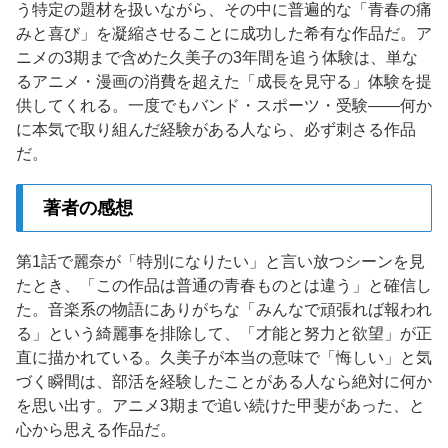
う特定の題材を扱いながら、その中に普遍的な「青春の痛
みと喜び」を凝縮させることに成功した希有な作品だ。ア
ニメの3期まで含めた久美子の3年間を追う体験は、単な
るアニメ・漫画の消費を超えた「成長を見守る」体験を提
供してくれる。一度でもバンド・スポーツ・受験——何か
に本気で取り組んだ経験がある人なら、必ず刺さる作品
だ。
著者の感想
第1話で麗奈が「特別になりたい」と言い放つシーンを見
たとき、「この作品は普通の青春ものとは違う」と確信し
た。音楽系の物語にありがちな「みんなで頑張れば報われ
る」という綺麗事を排除して、「才能と努力と欲望」が正
直に描かれている。久美子が本当の意味で「悔しい」と気
づく瞬間は、部活を経験したことがある人なら絶対に何か
を思い出す。アニメ3期まで追い続けた甲斐があった、と
心から思える作品だ。