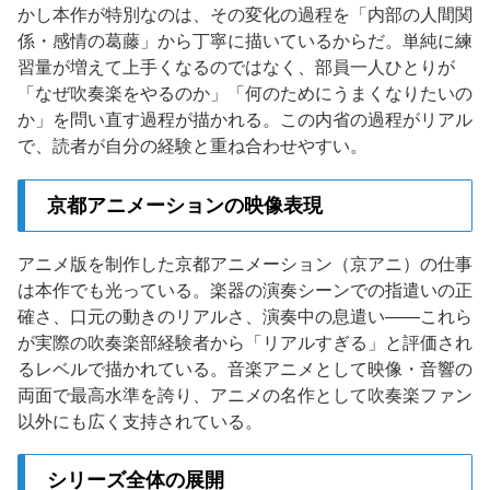
かし本作が特別なのは、その変化の過程を「内部の人間関
係・感情の葛藤」から丁寧に描いているからだ。単純に練
習量が増えて上手くなるのではなく、部員一人ひとりが
「なぜ吹奏楽をやるのか」「何のためにうまくなりたいの
か」を問い直す過程が描かれる。この内省の過程がリアル
で、読者が自分の経験と重ね合わせやすい。
京都アニメーションの映像表現
アニメ版を制作した京都アニメーション（京アニ）の仕事
は本作でも光っている。楽器の演奏シーンでの指遣いの正
確さ、口元の動きのリアルさ、演奏中の息遣い——これら
が実際の吹奏楽部経験者から「リアルすぎる」と評価され
るレベルで描かれている。音楽アニメとして映像・音響の
両面で最高水準を誇り、アニメの名作として吹奏楽ファン
以外にも広く支持されている。
シリーズ全体の展開