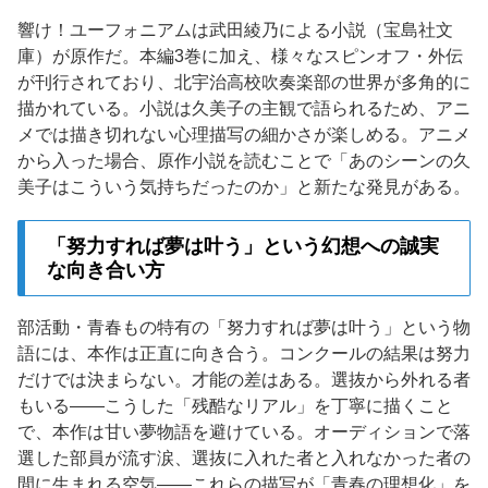
響け！ユーフォニアムは武田綾乃による小説（宝島社文
庫）が原作だ。本編3巻に加え、様々なスピンオフ・外伝
が刊行されており、北宇治高校吹奏楽部の世界が多角的に
描かれている。小説は久美子の主観で語られるため、アニ
メでは描き切れない心理描写の細かさが楽しめる。アニメ
から入った場合、原作小説を読むことで「あのシーンの久
美子はこういう気持ちだったのか」と新たな発見がある。
「努力すれば夢は叶う」という幻想への誠実
な向き合い方
部活動・青春もの特有の「努力すれば夢は叶う」という物
語には、本作は正直に向き合う。コンクールの結果は努力
だけでは決まらない。才能の差はある。選抜から外れる者
もいる——こうした「残酷なリアル」を丁寧に描くこと
で、本作は甘い夢物語を避けている。オーディションで落
選した部員が流す涙、選抜に入れた者と入れなかった者の
間に生まれる空気——これらの描写が「青春の理想化」を