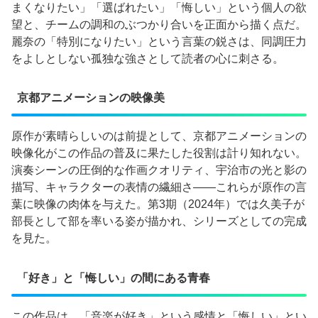
まくなりたい」「選ばれたい」「悔しい」という個人の欲
望と、チームの調和のぶつかり合いを正面から描く点だ。
麗奈の「特別になりたい」という言葉の鋭さは、同調圧力
をよしとしない孤独な強さとして読者の心に刺さる。
京都アニメーションの映像美
原作が素晴らしいのは前提として、京都アニメーションの
映像化がこの作品の普及に果たした役割は計り知れない。
演奏シーンの圧倒的な作画クオリティ、宇治市の光と影の
描写、キャラクターの表情の繊細さ——これらが原作の言
葉に映像の肉体を与えた。第3期（2024年）では久美子が
部長として部を率いる姿が描かれ、シリーズとしての完成
を見た。
「好き」と「悔しい」の間にある青春
この作品は、「音楽が好き」という感情と「悔しい」とい