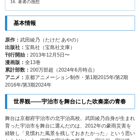
著者の感想
基本情報
原作：
武田綾乃（たけだ あやの）
出版社：
宝島社（宝島社文庫）
刊行開始：
2013年12月5日〜
漫画版：
全13巻
累計部数：
200万部超（2024年6月時点）
アニメ：
京都アニメーション制作・第1期2015年/第2期
2016年/第3期2024年
世界観——宇治市を舞台にした吹奏楽の青春
舞台は京都府宇治市の北宇治高校。武田綾乃自身が生まれ
育った宇治市を舞台に選んだのは、2012年の豪雨災害を
経験し「見慣れた風景を残しておきたかった」という思い