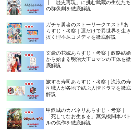
｜「歴史再現」に挑む武蔵の生徒たち
の群像劇を徹底解説
ガチャ勇者のストーリークエスト!!あ
らすじ・考察｜運だけで異世界を生き
抜く理不尽コメディを徹底解説
文豪の花嫁あらすじ・考察｜政略結婚
から始まる明治大正ロマンの正体を徹
底解説
旅する寿司あらすじ・考察｜流浪の寿
司職人が各地で結ぶ人情ドラマを徹底
解説
甲鉄城のカバネリあらすじ・考察｜
「死してなお生きる」蒸気機関車バト
ルの傑作を徹底解説