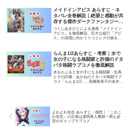
生む。
メイドインアビス あらすじ・ネ
タバレ全巻解説｜絶望と感動が共
存する傑作ダークファンタジー冒
険漫画
つくしあきひとによる漫画『メイドイン
アビス』を徹底解説。巨大な縦穴「アビ
ス」の深淵に向かうリコとレグの旅を追
う、絶望と感動が共存するダークファン
タジーの魅力を全解説。
らんま1/2あらすじ・考察｜水で
女の子になる格闘家と許婚のドタ
バタ格闘ラブコメを徹底解説
水をかぶると女の子になる格闘家・乱馬
とその許婚・あかねのドタバタ格闘ラブ
コメ「らんま1/2」。高橋留美子の名作が
2024年新アニメで復活。あらすじと魅力
を解説。
よわよわ先生 あらすじ・感想｜「こわこ
わ先生」の正体は虚弱美人教師！萌え必
至のギャップラブコメ