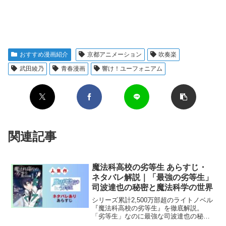
おすすめ漫画紹介
京都アニメーション
吹奏楽
武田綾乃
青春漫画
響け！ユーフォニアム
関連記事
魔法科高校の劣等生 あらすじ・
ネタバレ解説｜「最強の劣等生」
司波達也の秘密と魔法科学の世界
シリーズ累計2,500万部超のライトノベル
『魔法科高校の劣等生』を徹底解説。
「劣等生」なのに最強な司波達也の秘
密、近未来の魔法科学社会、緻密な設定