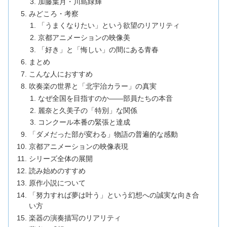
加藤葉月・川島緑輝
みどころ・考察
「うまくなりたい」という欲望のリアリティ
京都アニメーションの映像美
「好き」と「悔しい」の間にある青春
まとめ
こんな人におすすめ
吹奏楽の世界と「北宇治カラー」の真実
なぜ全国を目指すのか——部員たちの本音
麗奈と久美子の「特別」な関係
コンクール本番の緊張と達成
「ダメだった部が変わる」物語の普遍的な感動
京都アニメーションの映像表現
シリーズ全体の展開
読み始めのすすめ
原作小説について
「努力すれば夢は叶う」という幻想への誠実な向き合
い方
楽器の演奏描写のリアリティ