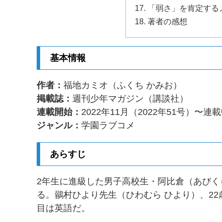
「弱さ」を肯定する
著者の感想
基本情報
作者：
福地カミオ（ふくち かみお）
掲載誌：
週刊少年マガジン（講談社）
連載開始：
2022年11月（2022年51号）〜連
ジャンル：
学園ラブコメ
あらすじ
2年生に進級した男子高校生・阿比倉（あび
る。鶸村ひより先生（ひわむら ひより）、2
目は英語だ。