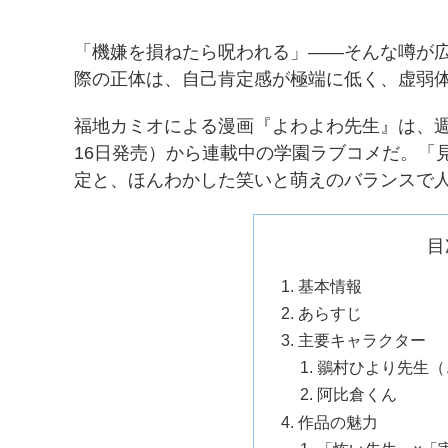
「機嫌を損ねたら呪われる」——そんな噂が
際の正体は、自己肯定感が極端に低く、虚弱体
福地カミオによる漫画『よわよわ先生』は、週刊
16日発売）から連載中の学園ラブコメだ。「
定と、ほんわかした笑いと萌えのバランスで
目
基本情報
あらすじ
主要キャラクター
鶸村ひより先生（
阿比倉くん
作品の魅力