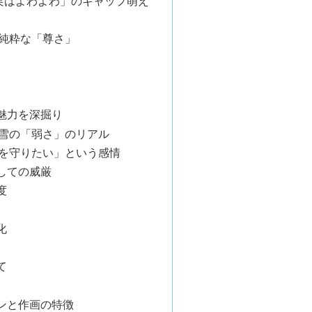
実はよわよわ」のギャップ萌え
純粋な「尊さ」
魅力を深掘り
雪の「弱さ」のリアル
を守りたい」という感情
しての威厳
度
化
て
ンと作画の特徴