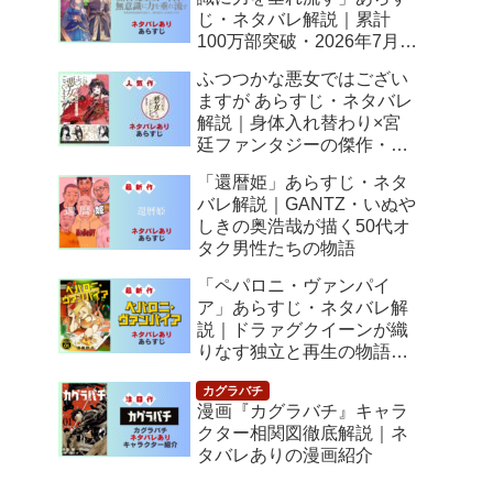
じ・ネタバレ解説｜累計
100万部突破・2026年7月ア
ニメ化！落ちこぼれ令嬢の
ふつつかな悪女ではござい
逆転人生
ますが あらすじ・ネタバレ
解説｜身体入れ替わり×宮
廷ファンタジーの傑作・
2026年7月アニメ化
「還暦姫」あらすじ・ネタ
バレ解説｜GANTZ・いぬや
しきの奥浩哉が描く50代オ
タク男性たちの物語
「ペパロニ・ヴァンパイ
ア」あらすじ・ネタバレ解
説｜ドラァグクイーンが織
りなす独立と再生の物語
【感想】
漫画『カグラバチ』キャラ
クター相関図徹底解説｜ネ
タバレありの漫画紹介