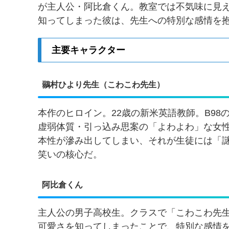
が主人公・阿比倉くん。教室では不気味に見
知ってしまった彼は、先生への特別な感情を
主要キャラクター
鶸村ひより先生（こわこわ先生）
本作のヒロイン。22歳の新米英語教師。B9
虚弱体質・引っ込み思案の「よわよわ」な女
本性が滲み出してしまい、それが生徒には「
笑いの核心だ。
阿比倉くん
主人公の男子高校生。クラスで「こわこわ先
可愛さを知ってしまったことで、特別な感情