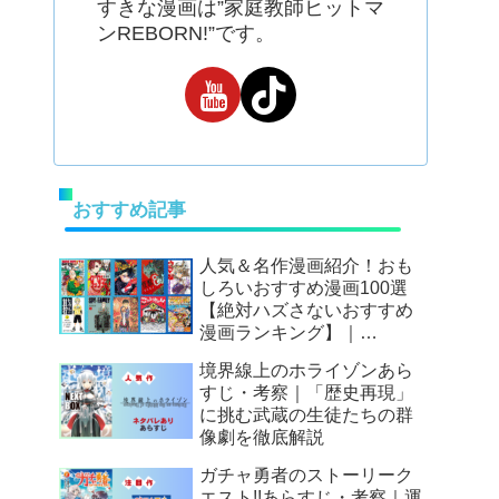
すきな漫画は”家庭教師ヒットマ
ンREBORN!”です。
おすすめ記事
人気＆名作漫画紹介！おも
しろいおすすめ漫画100選
【絶対ハズさないおすすめ
漫画ランキング】｜
Mangax厳選
境界線上のホライゾンあら
すじ・考察｜「歴史再現」
に挑む武蔵の生徒たちの群
像劇を徹底解説
ガチャ勇者のストーリーク
エスト!!あらすじ・考察｜運