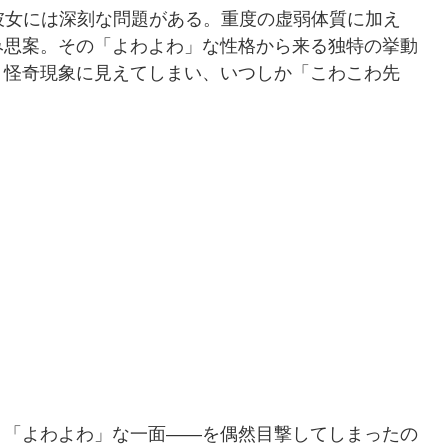
、彼女には深刻な問題がある。重度の虚弱体質に加え
み思案。その「よわよわ」な性格から来る独特の挙動
」怪奇現象に見えてしまい、いつしか「こわこわ先
り「よわよわ」な一面——を偶然目撃してしまったの