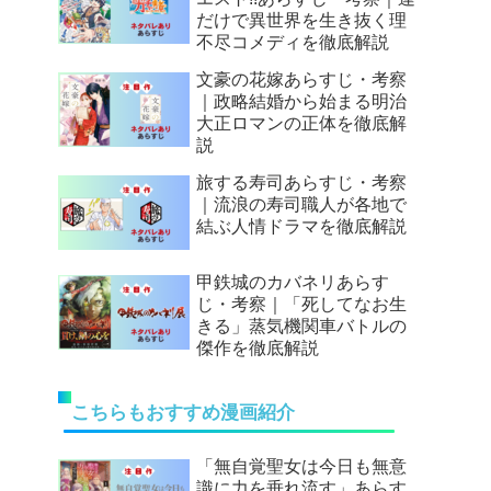
だけで異世界を生き抜く理
不尽コメディを徹底解説
文豪の花嫁あらすじ・考察
｜政略結婚から始まる明治
大正ロマンの正体を徹底解
説
旅する寿司あらすじ・考察
｜流浪の寿司職人が各地で
結ぶ人情ドラマを徹底解説
甲鉄城のカバネリあらす
じ・考察｜「死してなお生
きる」蒸気機関車バトルの
傑作を徹底解説
こちらもおすすめ漫画紹介
「無自覚聖女は今日も無意
識に力を垂れ流す」あらす