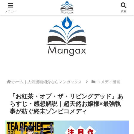
人気おすすめ漫画紹介ならMangax（マンガックス）
メニュー
検索
ホーム
コメディ漫画
「お紅茶・オブ・ザ・リビングデッド」あ
らすじ・感想解説｜超天然お嬢様×最強執
事が紡ぐ終末ゾンビコメディ