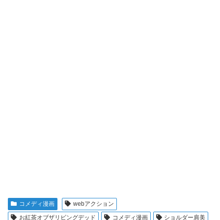
コメディ漫画
webアクション
お紅茶オブザリビングデッド
コメディ漫画
ショルダー肩美