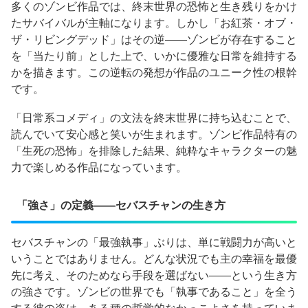
多くのゾンビ作品では、終末世界の恐怖と生き残りをかけ
たサバイバルが主軸になります。しかし「お紅茶・オブ・
ザ・リビングデッド」はその逆——ゾンビが存在すること
を「当たり前」とした上で、いかに優雅な日常を維持する
かを描きます。この逆転の発想が作品のユニーク性の根幹
です。
「日常系コメディ」の文法を終末世界に持ち込むことで、
読んでいて安心感と笑いが生まれます。ゾンビ作品特有の
「生死の恐怖」を排除した結果、純粋なキャラクターの魅
力で楽しめる作品になっています。
「強さ」の定義——セバスチャンの生き方
セバスチャンの「最強執事」ぶりは、単に戦闘力が高いと
いうことではありません。どんな状況でも主の幸福を最優
先に考え、そのためなら手段を選ばない——という生き方
の強さです。ゾンビの世界でも「執事であること」を全う