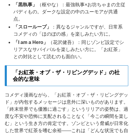
「黒執事」
（枢やな）：最強執事×お坊ちゃまの主従
バディもの。ダークな設定の中のユーモアが共通
点。
「スローループ」
：異なるジャンルですが、日常系
コメディの「ほのぼの感」を楽しみたい方に。
「I am a Hero」
（花沢健吾）：同じゾンビ設定でシ
リアスなサバイバルを楽しみたい方に。「お紅茶」
との対比として読むのも面白い。
「お紅茶・オブ・ザ・リビングデッド」の社
会的な意味
コメディ漫画ながら、「お紅茶・オブ・ザ・リビングデッ
ド」が内包するメッセージは意外に深いものがあります。
「終末世界でも優雅に過ごす」というリリアの姿勢は、過
度な不安や恐怖に支配されることなく「今この瞬間を楽し
む」という生き方の肯定です。ゾンビという脅威が日常化
した世界で紅茶を嗜む余裕——これは「どんな状況でも自