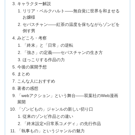
キャラクター解説
リリア・ベルクハルト——無自覚に世界を和ませる
お嬢様
セバスチャン——紅茶の温度を保ちながらゾンビを
倒す男
みどころ・考察
「終末」と「日常」の逆転
「強さ」の定義——セバスチャンの生き方
ほっこりする作品の力
今後の展開予想
まとめ
こんな人におすすめ
著者の感想
「webアクション」という舞台——双葉社のWeb漫画
展開
「ゾンビもの」ジャンルの新しい切り口
従来のゾンビ作品との違い
「終末設定×日常系コメディ」の先行作品
「執事もの」というジャンルの魅力