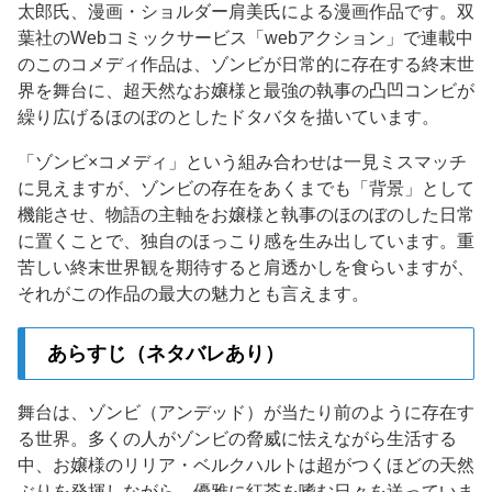
太郎氏、漫画・ショルダー肩美氏による漫画作品です。双
葉社のWebコミックサービス「webアクション」で連載中
のこのコメディ作品は、ゾンビが日常的に存在する終末世
界を舞台に、超天然なお嬢様と最強の執事の凸凹コンビが
繰り広げるほのぼのとしたドタバタを描いています。
「ゾンビ×コメディ」という組み合わせは一見ミスマッチ
に見えますが、ゾンビの存在をあくまでも「背景」として
機能させ、物語の主軸をお嬢様と執事のほのぼのした日常
に置くことで、独自のほっこり感を生み出しています。重
苦しい終末世界観を期待すると肩透かしを食らいますが、
それがこの作品の最大の魅力とも言えます。
あらすじ（ネタバレあり）
舞台は、ゾンビ（アンデッド）が当たり前のように存在す
る世界。多くの人がゾンビの脅威に怯えながら生活する
中、お嬢様のリリア・ベルクハルトは超がつくほどの天然
ぶりを発揮しながら、優雅に紅茶を嗜む日々を送っていま