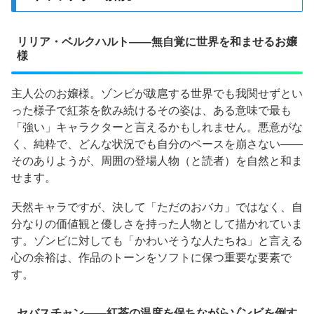
リリア・ベルクハルト——無自覚に世界を和ませるお嬢
様
主人公のお嬢様。ゾンビが跋扈する世界でも我関せずとい
った様子で紅茶を飲み続けるその姿は、ある意味で最も
「強い」キャラクターと言えるかもしれません。悪意がな
く、純粋で、どんな状況でも自分のペースを崩さない——
そのありようが、周囲の登場人物（と読者）を自然と和ま
せます。
天然キャラですが、決して「ただのおバカ」ではなく、自
分なりの価値観と優しさを持った人物として描かれていま
す。ゾンビに対しても「かわいそうな人たちね」と言える
心の余裕は、作品のトーンをソフトに保つ重要な要素で
す。
セバスチャン——紅茶の温度を保ちながらゾンビを倒す