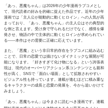
「あっ、悪魔ちゃん」は2026年の少年漫画ラブコメとし
て、現代読者の好みを的確に捉えた作品です。近年の少年
漫画では「主人公が能動的に動くヒロイン」への人気が高
まっており、「あっ、悪魔ちゃん」の主人公はその典型的
な例と言えます。受け身で守られるだけでなく、感情を爆
発させ、物語の中で主体的に動くヒロインが求められてい
る——本作はその需要に正確に応えています。
また、「悪魔」という非日常的存在をラブコメに組み込む
ことで、日常の恋愛では描けないダイナミックな展開が可
能になります。「好きすぎて化け物になる」という誇張表
現は、現代のオーバーリアクション系コンテンツとも親和
性が高く、SNSで「面白い場面」として拡散されやすい
ビジュアル性も持っています。連載が進むほどに積み重な
るキャラクターの成長と恋愛の発展を、今から追いかけて
みましょう。
「あっ、悪魔ちゃん」は今まさに読むべき漫画です。連載