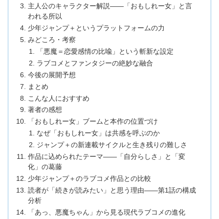
主人公のキャラクター解説——「おもしれー女」と言
われる所以
少年ジャンプ＋というプラットフォームの力
みどころ・考察
「悪魔＝恋愛感情の比喩」という斬新な設定
ラブコメとファンタジーの絶妙な融合
今後の展開予想
まとめ
こんな人におすすめ
著者の感想
「おもしれー女」ブームと本作の位置づけ
なぜ「おもしれー女」は共感を呼ぶのか
ジャンプ＋の新連載サイクルと生き残りの難しさ
作品に込められたテーマ——「自分らしさ」と「変
化」の葛藤
少年ジャンプ＋のラブコメ作品との比較
読者が「続きが読みたい」と思う理由——第1話の構成
分析
「あっ、悪魔ちゃん」から見る現代ラブコメの進化