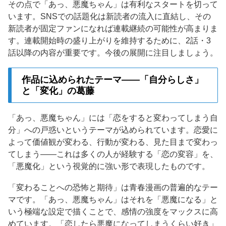
その点で「あっ、悪魔ちゃん」は有利なスタートを切って
います。SNSでの話題化は新読者の流入に直結し、その
新読者が固定ファンになれば連載継続の可能性が高まりま
す。連載開始時の盛り上がりを維持するために、2話・3
話以降の内容が重要です。今後の展開に注目しましょう。
作品に込められたテーマ——「自分らしさ」
と「変化」の葛藤
「あっ、悪魔ちゃん」には「恋をすると変わってしまう自
分」への戸惑いというテーマが込められています。恋愛に
よって価値観が変わる、行動が変わる、見た目まで変わっ
てしまう——これは多くの人が経験する「恋の変容」を、
「悪魔化」という視覚的に強い形で表現したものです。
「変わることへの恐怖と期待」は青春漫画の普遍的なテー
マです。「あっ、悪魔ちゃん」はそれを「悪魔になる」と
いう極端な設定で描くことで、感情の強度をマックスに高
めています。「恋したら悪魔になってしまうくらい好き」