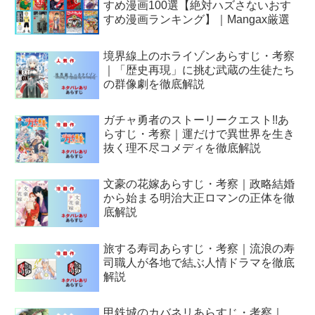
すめ漫画100選【絶対ハズさないおす
すめ漫画ランキング】｜Mangax厳選
境界線上のホライゾンあらすじ・考察
｜「歴史再現」に挑む武蔵の生徒たち
の群像劇を徹底解説
ガチャ勇者のストーリークエスト!!あ
らすじ・考察｜運だけで異世界を生き
抜く理不尽コメディを徹底解説
文豪の花嫁あらすじ・考察｜政略結婚
から始まる明治大正ロマンの正体を徹
底解説
旅する寿司あらすじ・考察｜流浪の寿
司職人が各地で結ぶ人情ドラマを徹底
解説
甲鉄城のカバネリあらすじ・考察｜