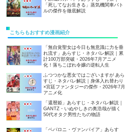
「死してなお生きる」蒸気機関車バト
ルの傑作を徹底解説
こちらもおすすめ漫画紹介
「無自覚聖女は今日も無意識に力を垂
れ流す」あらすじ・ネタバレ解説｜累
計100万部突破・2026年7月アニメ
化！落ちこぼれ令嬢の逆転人生
ふつつかな悪女ではございますが あら
すじ・ネタバレ解説｜身体入れ替わり
×宮廷ファンタジーの傑作・2026年7月
アニメ化
「還暦姫」あらすじ・ネタバレ解説｜
GANTZ・いぬやしきの奥浩哉が描く
50代オタク男性たちの物語
「ペパロニ・ヴァンパイア」あらす