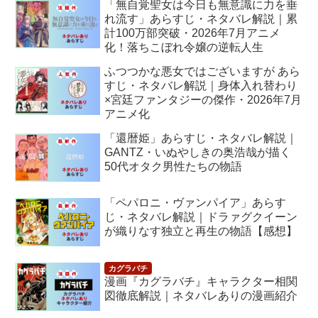
「無自覚聖女は今日も無意識に力を垂
れ流す」あらすじ・ネタバレ解説｜累
計100万部突破・2026年7月アニメ
化！落ちこぼれ令嬢の逆転人生
ふつつかな悪女ではございますが あら
すじ・ネタバレ解説｜身体入れ替わり
×宮廷ファンタジーの傑作・2026年7月
アニメ化
「還暦姫」あらすじ・ネタバレ解説｜
GANTZ・いぬやしきの奥浩哉が描く
50代オタク男性たちの物語
「ペパロニ・ヴァンパイア」あらす
じ・ネタバレ解説｜ドラァグクイーン
が織りなす独立と再生の物語【感想】
漫画『カグラバチ』キャラクター相関
図徹底解説｜ネタバレありの漫画紹介