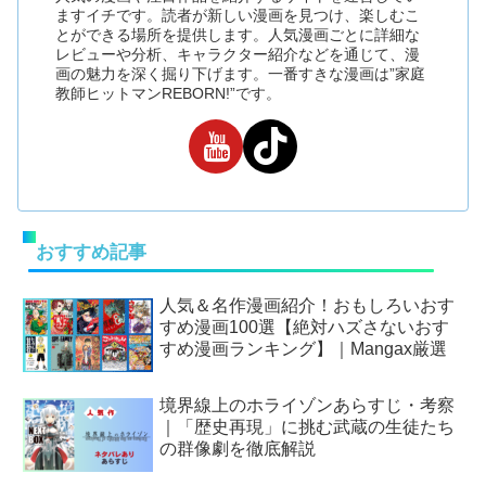
ますイチです。読者が新しい漫画を見つけ、楽しむこ
とができる場所を提供します。人気漫画ごとに詳細な
レビューや分析、キャラクター紹介などを通じて、漫
画の魅力を深く掘り下げます。一番すきな漫画は”家庭
教師ヒットマンREBORN!”です。
おすすめ記事
人気＆名作漫画紹介！おもしろいおす
すめ漫画100選【絶対ハズさないおす
すめ漫画ランキング】｜Mangax厳選
境界線上のホライゾンあらすじ・考察
｜「歴史再現」に挑む武蔵の生徒たち
の群像劇を徹底解説