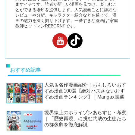
ますイチです。読者が新しい漫画を見つけ、楽しむこ
とができる場所を提供します。人気漫画ごとに詳細な
レビューや分析、キャラクター紹介などを通じて、漫
画の魅力を深く掘り下げます。一番すきな漫画は”家庭
教師ヒットマンREBORN!”です。
おすすめ記事
人気＆名作漫画紹介！おもしろいおす
すめ漫画100選【絶対ハズさないおす
すめ漫画ランキング】｜Mangax厳選
境界線上のホライゾンあらすじ・考察
｜「歴史再現」に挑む武蔵の生徒たち
の群像劇を徹底解説