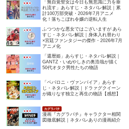
「無自覚聖女は今日も無意識に力を垂
れ流す」あらすじ・ネタバレ解説｜累
計100万部突破・2026年7月アニメ
化！落ちこぼれ令嬢の逆転人生
ふつつかな悪女ではございますが あら
すじ・ネタバレ解説｜身体入れ替わり
×宮廷ファンタジーの傑作・2026年7月
アニメ化
「還暦姫」あらすじ・ネタバレ解説｜
GANTZ・いぬやしきの奥浩哉が描く
50代オタク男性たちの物語
「ペパロニ・ヴァンパイア」あらす
じ・ネタバレ解説｜ドラァグクイーン
が織りなす独立と再生の物語【感想】
漫画『カグラバチ』キャラクター相関
図徹底解説｜ネタバレありの漫画紹介