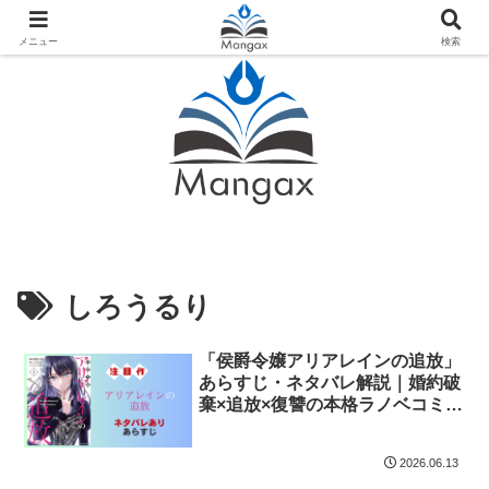
人気おすすめ漫画紹介ならMangax（マンガックス）
メニュー
検索
しろうるり
「侯爵令嬢アリアレインの追放」
あらすじ・ネタバレ解説｜婚約破
棄×追放×復讐の本格ラノベコミカ
ライズ
2026.06.13