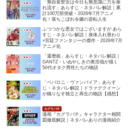
「無自覚聖女は今日も無意識に力を垂
れ流す」あらすじ・ネタバレ解説｜累
計100万部突破・2026年7月アニメ
化！落ちこぼれ令嬢の逆転人生
ふつつかな悪女ではございますが あら
すじ・ネタバレ解説｜身体入れ替わり
×宮廷ファンタジーの傑作・2026年7月
アニメ化
「還暦姫」あらすじ・ネタバレ解説｜
GANTZ・いぬやしきの奥浩哉が描く
50代オタク男性たちの物語
「ペパロニ・ヴァンパイア」あらす
じ・ネタバレ解説｜ドラァグクイーン
が織りなす独立と再生の物語【感想】
漫画『カグラバチ』キャラクター相関
図徹底解説｜ネタバレありの漫画紹介