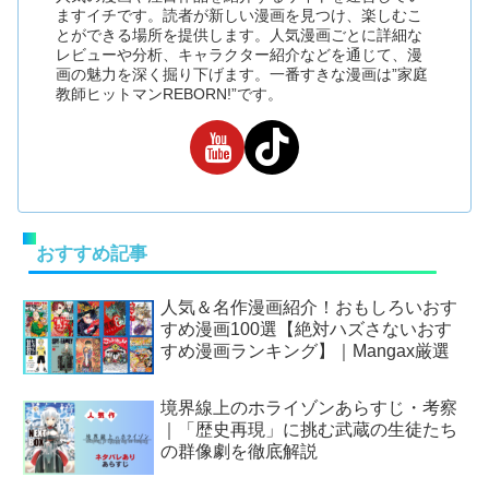
ますイチです。読者が新しい漫画を見つけ、楽しむこ
とができる場所を提供します。人気漫画ごとに詳細な
レビューや分析、キャラクター紹介などを通じて、漫
画の魅力を深く掘り下げます。一番すきな漫画は”家庭
教師ヒットマンREBORN!”です。
おすすめ記事
人気＆名作漫画紹介！おもしろいおす
すめ漫画100選【絶対ハズさないおす
すめ漫画ランキング】｜Mangax厳選
境界線上のホライゾンあらすじ・考察
｜「歴史再現」に挑む武蔵の生徒たち
の群像劇を徹底解説