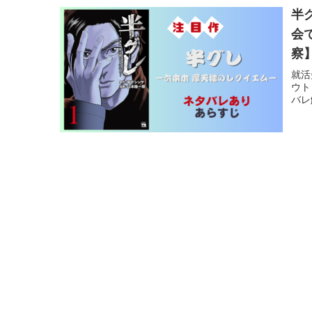
半
会
察
就活
ウト
バレ