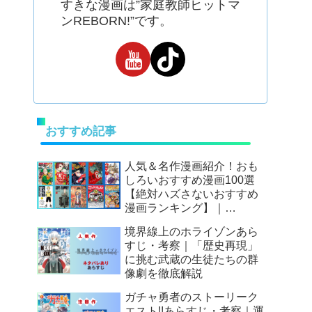
すきな漫画は”家庭教師ヒットマ
ンREBORN!”です。
おすすめ記事
人気＆名作漫画紹介！おも
しろいおすすめ漫画100選
【絶対ハズさないおすすめ
漫画ランキング】｜
Mangax厳選
境界線上のホライゾンあら
すじ・考察｜「歴史再現」
に挑む武蔵の生徒たちの群
像劇を徹底解説
ガチャ勇者のストーリーク
エスト!!あらすじ・考察｜運