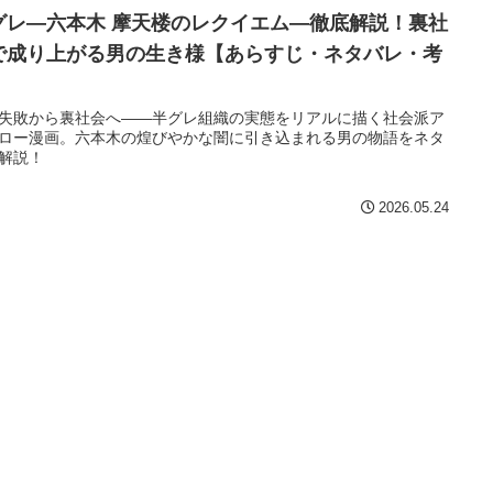
グレ―六本木 摩天楼のレクイエム―徹底解説！裏社
で成り上がる男の生き様【あらすじ・ネタバレ・考
】
失敗から裏社会へ——半グレ組織の実態をリアルに描く社会派ア
ロー漫画。六本木の煌びやかな闇に引き込まれる男の物語をネタ
解説！
2026.05.24