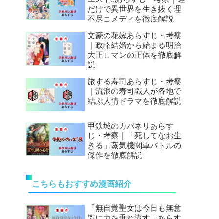
だけで異世界を生き抜く理
不尽コメディを徹底解説
文豪の花嫁あらすじ・考察
｜政略結婚から始まる明治
大正ロマンの正体を徹底解
説
旅する寿司あらすじ・考察
｜流浪の寿司職人が各地で
結ぶ人情ドラマを徹底解説
甲鉄城のカバネリあらす
じ・考察｜「死してなお生
きる」蒸気機関車バトルの
傑作を徹底解説
こちらもおすすめ漫画紹介
「無自覚聖女は今日も無意
識に力を垂れ流す」あらす