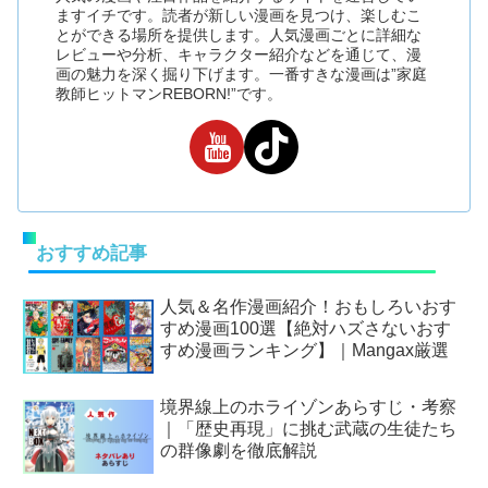
ますイチです。読者が新しい漫画を見つけ、楽しむこ
とができる場所を提供します。人気漫画ごとに詳細な
レビューや分析、キャラクター紹介などを通じて、漫
画の魅力を深く掘り下げます。一番すきな漫画は”家庭
教師ヒットマンREBORN!”です。
おすすめ記事
人気＆名作漫画紹介！おもしろいおす
すめ漫画100選【絶対ハズさないおす
すめ漫画ランキング】｜Mangax厳選
境界線上のホライゾンあらすじ・考察
｜「歴史再現」に挑む武蔵の生徒たち
の群像劇を徹底解説