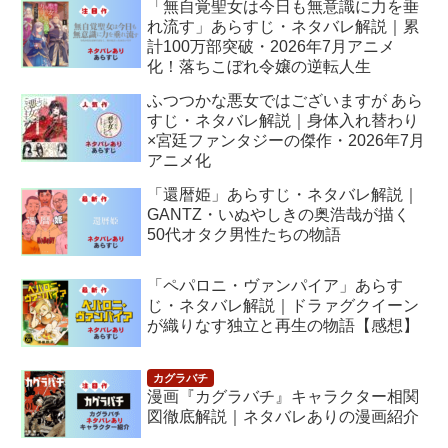
「無自覚聖女は今日も無意識に力を垂
れ流す」あらすじ・ネタバレ解説｜累
計100万部突破・2026年7月アニメ
化！落ちこぼれ令嬢の逆転人生
ふつつかな悪女ではございますが あら
すじ・ネタバレ解説｜身体入れ替わり
×宮廷ファンタジーの傑作・2026年7月
アニメ化
「還暦姫」あらすじ・ネタバレ解説｜
GANTZ・いぬやしきの奥浩哉が描く
50代オタク男性たちの物語
「ペパロニ・ヴァンパイア」あらす
じ・ネタバレ解説｜ドラァグクイーン
が織りなす独立と再生の物語【感想】
漫画『カグラバチ』キャラクター相関
図徹底解説｜ネタバレありの漫画紹介