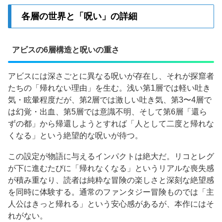
各層の世界と「呪い」の詳細
アビスの6層構造と呪いの重さ
アビスには深さごとに異なる呪いが存在し、それが探窟者
たちの「帰れない理由」を生む。浅い第1層では軽い吐き
気・眩暈程度だが、第2層では激しい吐き気、第3〜4層で
は幻覚・出血、第5層では意識不明、そして第6層「還ら
ずの都」から帰還しようとすれば「人として二度と帰れな
くなる」という絶望的な呪いが待つ。
この設定が物語に与えるインパクトは絶大だ。リコとレグ
が下に進むたびに「帰れなくなる」というリアルな喪失感
が積み重なり、読者は純粋な冒険の楽しさと深刻な絶望感
を同時に体験する。通常のファンタジー冒険ものでは「主
人公はきっと帰れる」という安心感があるが、本作にはそ
れがない。