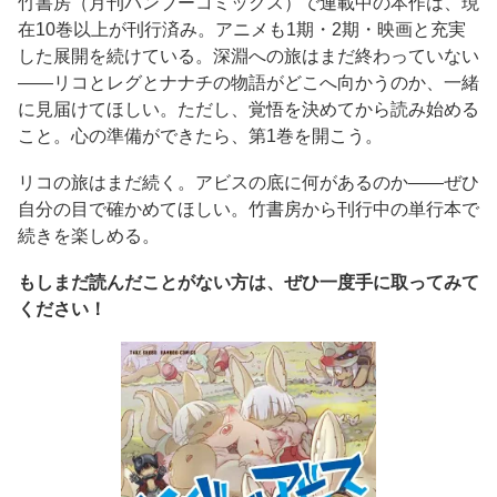
竹書房（月刊バンブーコミックス）で連載中の本作は、現
在10巻以上が刊行済み。アニメも1期・2期・映画と充実
した展開を続けている。深淵への旅はまだ終わっていない
——リコとレグとナナチの物語がどこへ向かうのか、一緒
に見届けてほしい。ただし、覚悟を決めてから読み始める
こと。心の準備ができたら、第1巻を開こう。
リコの旅はまだ続く。アビスの底に何があるのか——ぜひ
自分の目で確かめてほしい。竹書房から刊行中の単行本で
続きを楽しめる。
もしまだ読んだことがない方は、ぜひ一度手に取ってみて
ください！