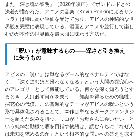
また「深き魂の黎明」（2020年映画）でボンドルドとの
決着が描かれた。アニメの音楽（Kevin Penkinによるサン
トラ）は特に高い評価を受けており、アビスの神秘的な世
界観を完璧に表現している。漫画とアニメを並行して楽し
むのが本作の世界観を最大限に味わう方法だ。
「呪い」が意味するもの——深さと引き換え
に失うもの
アビスの「呪い」は単なるゲーム的なペナルティではな
く、「深く進むほど帰れなくなる」という人間の探究心へ
のアレゴリーとして機能している。何かを深く知ろうとす
るとき、人は必ず何かを失う——知識を得るための犠牲、
探究心の代償。この普遍的なテーマがアビスの呪いという
形で具体化されることで、本作は単なるダークファンタジ
ーを超えた深みを持つ。リコが「お母さんに会いたい」と
いう純粋な動機で底を目指す物語は、読むうちに「なぜ人
は未知を求めるのか」という根本的な問いへの答えを探す