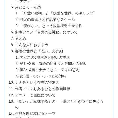
ナナチ
みどころ・考察
「可愛い絵柄」と「残酷な世界」のギャップ
設定の緻密さと神話的なスケール
「戻れない」という物語構造の天才性
劇場アニメ「目覚める神秘」について
まとめ
こんな人におすすめ
各層の世界と「呪い」の詳細
アビスの6層構造と呪いの重さ
第1〜2層：冒険の始まりと仲間との邂逅
第3〜4層：ナナチとミーティの悲劇
第5層：ボンドルドとの対峙
ナナチという存在の特別さ
作者・つくしあきひとの作画世界
アニメ・映画版について
「呪い」が意味するもの——深さと引き換えに失うも
の
作品が問い続けるテーマ