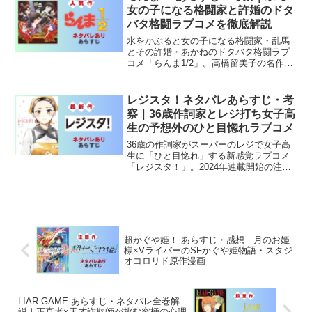
女の子になる格闘家と許婚のドタ
バタ格闘ラブコメを徹底解説
水をかぶると女の子になる格闘家・乱馬
とその許婚・あかねのドタバタ格闘ラブ
コメ「らんま1/2」。高橋留美子の名作が
2024年新アニメで復活。あらすじと魅力
を解説。
レジスタ！ネタバレあらすじ・考
察｜36歳作詞家とレジ打ち女子高
生の予想外のひと目惚れラブコメ
36歳の作詞家がスーパーのレジで女子高
生に「ひと目惚れ」する新感覚ラブコメ
「レジスタ！」。2024年連載開始の注目
新作を徹底解説します。
超かぐや姫！ あらすじ・感想｜月のお姫
様×VライバーのSFかぐや姫物語・スタジ
オコロリド原作漫画
LIAR GAME あらすじ・ネタバレ全巻解
説｜正直者×天才詐欺師が挑む究極の心理