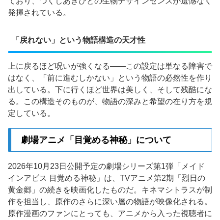
ており、つくしあきひとの生物デザインセンスが遺憾なく
発揮されている。
「戻れない」という物語構造の天才性
上に戻るほど呪いが強くなる——この設定は単なる障害で
はなく、「前に進むしかない」という物語の必然性を作り
出している。下に行くほど世界は美しく、そして残酷にな
る。この構造そのものが、物語の深みと希望の在り方を規
定している。
劇場アニメ「目覚める神秘」について
2026年10月23日公開予定の劇場シリーズ第1弾「メイド
インアビス 目覚める神秘」は、TVアニメ第2期「烈日の
黄金郷」の続きを映画化したものだ。キネマシトラスが制
作を担当し、原作のさらに深い層の物語が映像化される。
原作漫画のファンにとっても、アニメから入った視聴者に