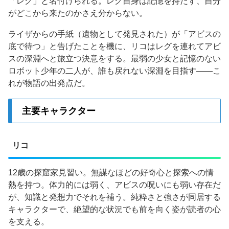
「レグ」と名付けられる。レグ自身は記憶を持たず、自分
がどこから来たのかさえ分からない。
ライザからの手紙（遺物として発見された）が「アビスの
底で待つ」と告げたことを機に、リコはレグを連れてアビ
スの深淵へと旅立つ決意をする。最弱の少女と記憶のない
ロボット少年の二人が、誰も戻れない深淵を目指す——こ
れが物語の出発点だ。
主要キャラクター
リコ
12歳の探窟家見習い。無謀なほどの好奇心と探索への情
熱を持つ。体力的には弱く、アビスの呪いにも弱い存在だ
が、知識と発想力でそれを補う。純粋さと強さが同居する
キャラクターで、絶望的な状況でも前を向く姿が読者の心
を支える。