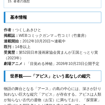
著者の感想
基本情報
作者：
つくしあきひと
掲載誌：
WEBコミックガンマ→竹コミ!（竹書房）
連載開始：
2012年10月20日〜連載中
既刊：
14巻以上
受賞歴：
第52回日本漫画家協会賞まんが王国とっとり賞
（2023年）
劇場アニメ：
「目覚める神秘」2026年10月23日公開予定
世界観——「アビス」という底なしの縦穴
物語の舞台となる「アース」の島の中心には、深さが計り
知れない巨大な縦穴「アビス」が存在する。アビスは人類
が知らない古代の遺物（お宝）に満ちており、「探窟家」