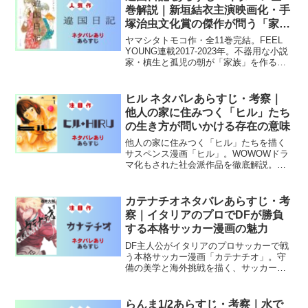
巻解説｜新垣結衣主演映画化・手
塚治虫文化賞の傑作が問う「家
族」の定義
ヤマシタトモコ作・全11巻完結。FEEL
YOUNG連載2017-2023年。不器用な小説
家・槙生と孤児の朝が「家族」を作る物
語。2024年新垣結衣主演映画化の傑作。
ヒル ネタバレあらすじ・考察｜
他人の家に住みつく「ヒル」たち
の生き方が問いかける存在の意味
他人の家に住みつく「ヒル」たちを描く
サスペンス漫画「ヒル」。WOWOWドラ
マ化もされた社会派作品を徹底解説。存
在と家の意味を問う唯一無二の世界観に
迫ります。
カテナチオネタバレあらすじ・考
察｜イタリアのプロでDFが勝負
する本格サッカー漫画の魅力
DF主人公がイタリアのプロサッカーで戦
う本格サッカー漫画「カテナチオ」。守
備の美学と海外挑戦を描く、サッカー漫
画史上でも珍しい傑作を徹底解説しま
す。
らんま1/2あらすじ・考察｜水で