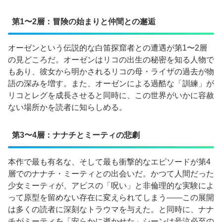
第1〜2層：冒険の始まりと仲間との邂逅
オーゼンという伝説的な白笛探窟者との遭遇が第1〜2層
の見どころだ。オーゼンはリコの出生の秘密を知る人物で
もあり、彼女から明かされるリコの母・ライザの過去が物
語の深みを増す。また、オーゼンによる過酷な「訓練」が
リコとレグを成長させると同時に、この世界がいかに容赦
ない場所かを読者に知らしめる。
第3〜4層：ナナチとミーティの悲劇
本作で最も有名な、そして最も衝撃的なエピソードが第4
層でのナナチ・ミーティとの出会いだ。かつて人間だった
少女ミーティが、アビスの「呪い」と非倫理的な実験によ
って原型を留めない存在に変えられてしまう——この展開
は多くの読者に深刻なトラウマを与えた。と同時に、ナナ
チがミーティを「安らかに逝かせた」シーンは号泣必至の