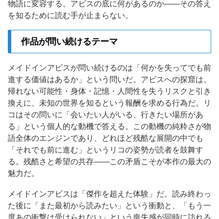
物語に変容する。アビスの底に何があるのか——その答え
を知るために読む手が止まらない。
作品が問い続けるテーマ
メイドインアビスが問い続けるのは「何かを失ってでも前
進する価値はあるか」という問いだ。アビスへの探窟は、
帰れない可能性・身体・記憶・人間性を失うリスクと引き
換えに、未知の世界を知るという報酬を求める行為だ。リ
コはその問いに「会いたい人がいる、行きたい場所があ
る」という個人的な動機で答える。この動機の純粋さが物
語全体のエンジンであり、どれほど残酷な展開の中でも
「それでも前に進む」というリコの姿勢が読者を鼓舞す
る。残酷さと希望の共存——この矛盾こそが本作の最大の
魅力だ。
メイドインアビスは「傑作を超えた体験」だ。読み終わっ
た後に「また最初から読みたい」という衝動と、「もう一
度あの衝撃は受けられない」という喪失感が同時に訪れる