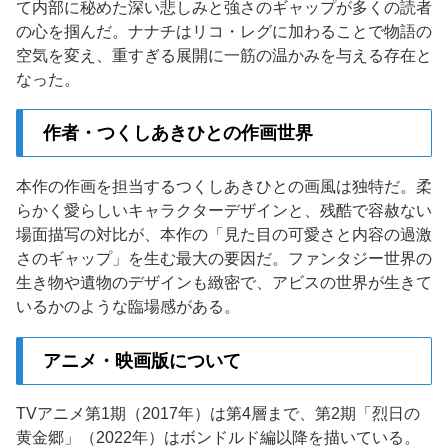
て内部に秘めた深い悲しみと強さのギャップが多くの読者
の心を掴んだ。ナナチはリコ・レグに加わることで物語の
空気を変え、重すぎる展開に一筋の温かみを与える存在と
なった。
作者・つくしあきひとの作画世界
本作の作画を担当するつくしあきひとの画風は独特だ。柔
らかく愛らしいキャラクターデザインと、残酷で容赦ない
場面描写の対比が、本作の「見た目の可愛さと内容の過激
さのギャップ」を生む最大の要因だ。ファンタジー世界の
生き物や遺物のデザインも緻密で、アビスの世界が生きて
いるかのような臨場感がある。
アニメ・映画版について
TVアニメ第1期（2017年）は第4層まで、第2期「烈日の
黄金郷」（2022年）はボンドルド編以降を描いている。