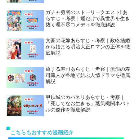
ガチャ勇者のストーリークエスト!!あ
らすじ・考察｜運だけで異世界を生き
抜く理不尽コメディを徹底解説
文豪の花嫁あらすじ・考察｜政略結婚
から始まる明治大正ロマンの正体を徹
底解説
旅する寿司あらすじ・考察｜流浪の寿
司職人が各地で結ぶ人情ドラマを徹底
解説
甲鉄城のカバネリあらすじ・考察｜
「死してなお生きる」蒸気機関車バト
ルの傑作を徹底解説
こちらもおすすめ漫画紹介