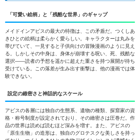
「可愛い絵柄」と「残酷な世界」のギャップ
メイドインアビスの最大の特徴は、この矛盾だ。つくしあ
きひとの絵柄は柔らかく愛らしい。キャラクターは丸みを
帯びていて、一見すると子供向けの冒険漫画のように見え
る。しかしその中身は、身体が崩壊する呪い、死、残酷な
選択——読者の予想を遥かに超えた重さを持つ展開が待ち
受けている。この落差が生み出す衝撃は、他の漫画では体
験できない。
設定の緻密さと神話的なスケール
アビスの各層には独自の生態系、遺物の種類、探窟家の資
格・称号制度が設定されており、その緻密さは圧巻だ。作
品の世界は読めば読むほど深みを増す。また、アビスの
「原生生物」の造形は、独自のグロテスクな美しさを持っ