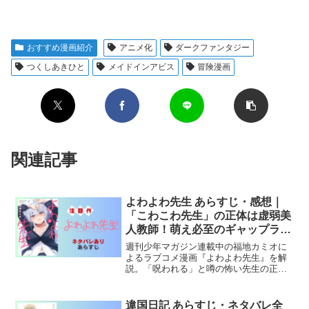
おすすめ漫画紹介
アニメ化
ダークファンタジー
つくしあきひと
メイドインアビス
冒険漫画
関連記事
よわよわ先生 あらすじ・感想｜
「こわこわ先生」の正体は虚弱美
人教師！萌え必至のギャップラブ
コメ
週刊少年マガジン連載中の福地カミオに
よるラブコメ漫画『よわよわ先生』を解
説。「呪われる」と噂の怖い先生の正体
は、実はよわよわな虚弱美人教師。ギャ
ップ萌えが止まらない学園ラブコメの魅
力。
違国日記 あらすじ・ネタバレ全