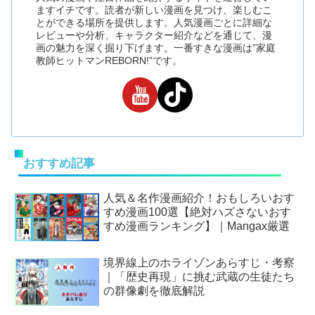
ますイチです。読者が新しい漫画を見つけ、楽しむこ
とができる場所を提供します。人気漫画ごとに詳細な
レビューや分析、キャラクター紹介などを通じて、漫
画の魅力を深く掘り下げます。一番すきな漫画は”家庭
教師ヒットマンREBORN!”です。
おすすめ記事
人気＆名作漫画紹介！おもしろいおす
すめ漫画100選【絶対ハズさないおす
すめ漫画ランキング】｜Mangax厳選
境界線上のホライゾンあらすじ・考察
｜「歴史再現」に挑む武蔵の生徒たち
の群像劇を徹底解説