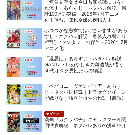
「無自覚聖女は今日も無意識に力を垂
れ流す」あらすじ・ネタバレ解説｜累
計100万部突破・2026年7月アニメ
化！落ちこぼれ令嬢の逆転人生
ふつつかな悪女ではございますが あら
すじ・ネタバレ解説｜身体入れ替わり
×宮廷ファンタジーの傑作・2026年7月
アニメ化
「還暦姫」あらすじ・ネタバレ解説｜
GANTZ・いぬやしきの奥浩哉が描く
50代オタク男性たちの物語
「ペパロニ・ヴァンパイア」あらす
じ・ネタバレ解説｜ドラァグクイーン
が織りなす独立と再生の物語【感想】
漫画『カグラバチ』キャラクター相関
図徹底解説｜ネタバレありの漫画紹介