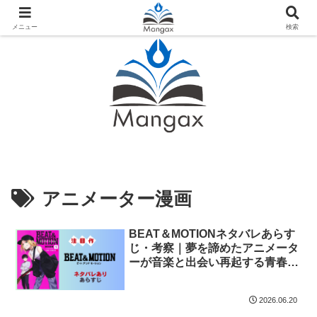
人気おすすめ漫画紹介ならMangax（マンガックス）
メニュー
検索
アニメーター漫画
BEAT＆MOTIONネタバレあらす
じ・考察｜夢を諦めたアニメータ
ーが音楽と出会い再起する青春サ
クセスストーリー
2026.06.20