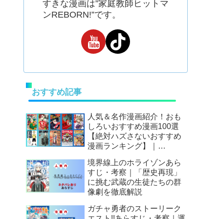
すきな漫画は”家庭教師ヒットマ
ンREBORN!”です。
おすすめ記事
人気＆名作漫画紹介！おも
しろいおすすめ漫画100選
【絶対ハズさないおすすめ
漫画ランキング】｜
Mangax厳選
境界線上のホライゾンあら
すじ・考察｜「歴史再現」
に挑む武蔵の生徒たちの群
像劇を徹底解説
ガチャ勇者のストーリーク
エスト!!あらすじ・考察｜運