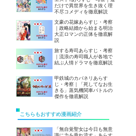
だけで異世界を生き抜く理
不尽コメディを徹底解説
文豪の花嫁あらすじ・考察
｜政略結婚から始まる明治
大正ロマンの正体を徹底解
説
旅する寿司あらすじ・考察
｜流浪の寿司職人が各地で
結ぶ人情ドラマを徹底解説
甲鉄城のカバネリあらす
じ・考察｜「死してなお生
きる」蒸気機関車バトルの
傑作を徹底解説
こちらもおすすめ漫画紹介
「無自覚聖女は今日も無意
識に力を垂れ流す」あらす