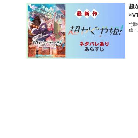
超
×V
竹取
信・