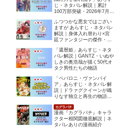
じ・ネタバレ解説｜累計
100万部突破・2026年7月ア
ニメ化！落ちこぼれ令嬢の
ふつつかな悪女ではござい
逆転人生
ますが あらすじ・ネタバレ
解説｜身体入れ替わり×宮
廷ファンタジーの傑作・
2026年7月アニメ化
「還暦姫」あらすじ・ネタ
バレ解説｜GANTZ・いぬや
しきの奥浩哉が描く50代オ
タク男性たちの物語
「ペパロニ・ヴァンパイ
ア」あらすじ・ネタバレ解
説｜ドラァグクイーンが織
りなす独立と再生の物語
【感想】
漫画『カグラバチ』キャラ
クター相関図徹底解説｜ネ
タバレありの漫画紹介