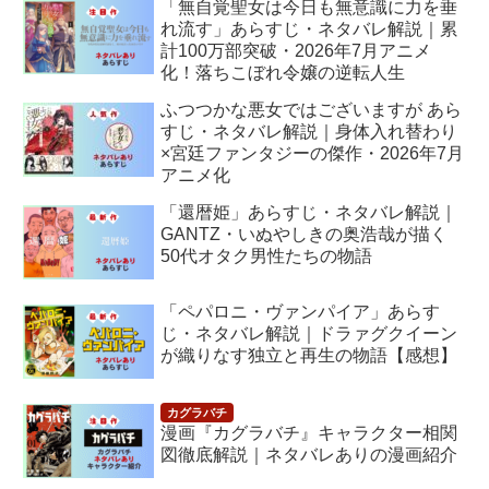
「無自覚聖女は今日も無意識に力を垂
れ流す」あらすじ・ネタバレ解説｜累
計100万部突破・2026年7月アニメ
化！落ちこぼれ令嬢の逆転人生
ふつつかな悪女ではございますが あら
すじ・ネタバレ解説｜身体入れ替わり
×宮廷ファンタジーの傑作・2026年7月
アニメ化
「還暦姫」あらすじ・ネタバレ解説｜
GANTZ・いぬやしきの奥浩哉が描く
50代オタク男性たちの物語
「ペパロニ・ヴァンパイア」あらす
じ・ネタバレ解説｜ドラァグクイーン
が織りなす独立と再生の物語【感想】
漫画『カグラバチ』キャラクター相関
図徹底解説｜ネタバレありの漫画紹介