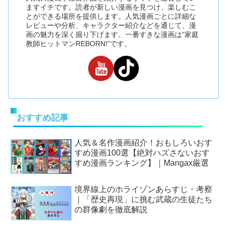
ますイチです。読者が新しい漫画を見つけ、楽しむこ
とができる場所を提供します。人気漫画ごとに詳細な
レビューや分析、キャラクター紹介などを通じて、漫
画の魅力を深く掘り下げます。一番すきな漫画は”家庭
教師ヒットマンREBORN!”です。
おすすめ記事
人気＆名作漫画紹介！おもしろいおす
すめ漫画100選【絶対ハズさないおす
すめ漫画ランキング】｜Mangax厳選
境界線上のホライゾンあらすじ・考察
｜「歴史再現」に挑む武蔵の生徒たち
の群像劇を徹底解説