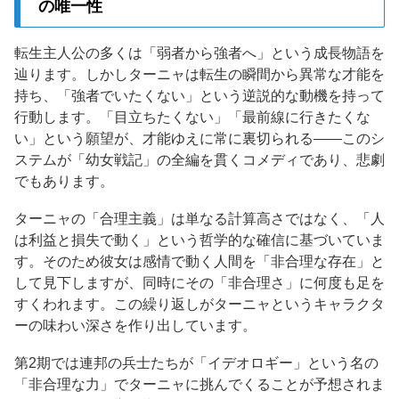
の唯一性
転生主人公の多くは「弱者から強者へ」という成長物語を
辿ります。しかしターニャは転生の瞬間から異常な才能を
持ち、「強者でいたくない」という逆説的な動機を持って
行動します。「目立ちたくない」「最前線に行きたくな
い」という願望が、才能ゆえに常に裏切られる——このシ
ステムが「幼女戦記」の全編を貫くコメディであり、悲劇
でもあります。
ターニャの「合理主義」は単なる計算高さではなく、「人
は利益と損失で動く」という哲学的な確信に基づいていま
す。そのため彼女は感情で動く人間を「非合理な存在」と
して見下しますが、同時にその「非合理さ」に何度も足を
すくわれます。この繰り返しがターニャというキャラクタ
ーの味わい深さを作り出しています。
第2期では連邦の兵士たちが「イデオロギー」という名の
「非合理な力」でターニャに挑んでくることが予想されま