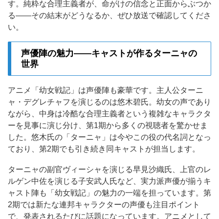
す。純粋な合理主義者が、命がけの信念と正面からぶつか
る——その結末がどうなるか、ぜひ放送で確認してくださ
い。
声優陣の魅力——キャストが作るターニャの
世界
アニメ「幼女戦記」は声優陣も豪華です。主人公ターニ
ャ・デグレチャフを演じるのは悠木碧氏。幼女の声であり
ながら、中身は冷酷な合理主義者という複雑なキャラクタ
ーを見事に演じ分け、第1期から多くの視聴者を驚かせま
した。悠木氏の「ターニャ」は今やこの役の代名詞となっ
ており、第2期でも引き続き同キャストが担当します。
ターニャの副官ヴィーシャを演じる早見沙織氏、上官のレ
ルゲン中佐を演じる子安武人氏など、実力派声優が揃うキ
ャスト陣も「幼女戦記」の魅力の一端を担っています。第
2期では新たな連邦キャラクターの声優も注目ポイント
で、発表されるたびに話題になっています。アニメとして