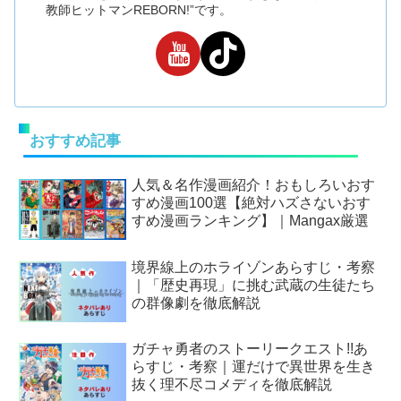
教師ヒットマンREBORN!”です。
おすすめ記事
人気＆名作漫画紹介！おもしろいおす
すめ漫画100選【絶対ハズさないおす
すめ漫画ランキング】｜Mangax厳選
境界線上のホライゾンあらすじ・考察
｜「歴史再現」に挑む武蔵の生徒たち
の群像劇を徹底解説
ガチャ勇者のストーリークエスト!!あ
らすじ・考察｜運だけで異世界を生き
抜く理不尽コメディを徹底解説