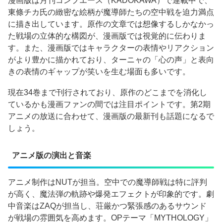
漫画版は月刊コンプエース（KADOKAWA）で連載中で、
東條チカ氏の緻密な絵柄が魔導師たちの空中戦を迫力満点
に描き出しています。原作の文章では想像するしかなかっ
た戦場の立体的な構図が、漫画版では視覚的に伝わりま
す。また、漫画版ではキャラクターの表情やリアクション
がより豊かに描かれており、ターニャの「心の声」と表向
きの表情のギャップが笑いを生む場面も多いです。
現在34巻まで刊行されており、原作のどこまでを消化し
ているかも漫画ファンの間では注目ポイントです。第2期
アニメの放送に合わせて、漫画版の最新刊も話題になるで
しょう。
アニメ版の演出と音楽
アニメ制作はNUTが担当。空中での魔導師戦は特に評判
が高く、魔法弾の軌跡や爆発エフェクトが印象的です。劇
中音楽はZAQが担当し、荘厳かつ緊張感のあるサウンド
が戦場の雰囲気を高めます。OPテーマ「MYTHOLOGY」