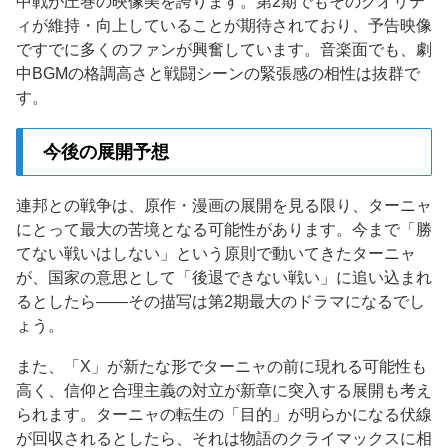
中戦が圧巻の映像美を誇ります。第2期でもそのクオリテ
ィが維持・向上していることが期待されており、予告映像
ですでに多くのファンが興奮しています。音楽面でも、劇
中BGMの格調高さと戦闘シーンの緊張感の相性は抜群で
す。
今後の展開予想
連邦との戦争は、原作・漫画の展開を見る限り、ターニャ
にとって最大の苦境となる可能性があります。今まで「勝
てない戦いはしない」という原則で動いてきたターニャ
が、国家の意思として「後退できない戦い」に追い込まれ
るとしたら——その描写は第2期最大のドラマになるでし
ょう。
また、「X」が新たな形でターニャの前に現れる可能性も
高く、信仰と合理主義の対立が新章に突入する展開も考え
られます。ターニャの転生の「目的」が明らかになる伏線
が回収されるとしたら、それは物語のクライマックスに相