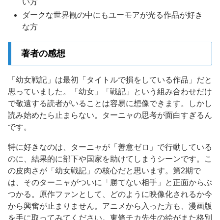
い方
ダークな世界観の中にもユーモアが光る作品が好き
な方
著者の感想
「幼女戦記」は最初「タイトルで損をしている作品」だと
思っていました。「幼女」「戦記」という組み合わせだけ
で敬遠する読者がいることは容易に想像できます。しかし
読み始めたら止まらない。ターニャの思考が面白すぎるん
です。
特に好きなのは、ターニャが「善意ゼロ」で行動している
のに、結果的に部下や国家を助けてしまうシーンです。こ
の皮肉さが「幼女戦記」の核心だと思います。第2期で
は、そのターニャがついに「勝てない相手」と正面からぶ
つかる。原作ファンとして、どのように映像化されるか今
から興奮が止まりません。アニメから入った方も、漫画版
を手に取ってみてください。東條チカ先生の絵がまた格別