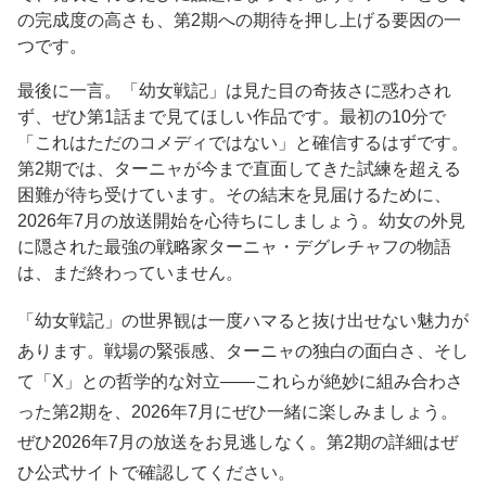
の完成度の高さも、第2期への期待を押し上げる要因の一
つです。
最後に一言。「幼女戦記」は見た目の奇抜さに惑わされ
ず、ぜひ第1話まで見てほしい作品です。最初の10分で
「これはただのコメディではない」と確信するはずです。
第2期では、ターニャが今まで直面してきた試練を超える
困難が待ち受けています。その結末を見届けるために、
2026年7月の放送開始を心待ちにしましょう。幼女の外見
に隠された最強の戦略家ターニャ・デグレチャフの物語
は、まだ終わっていません。
「幼女戦記」の世界観は一度ハマると抜け出せない魅力が
あります。戦場の緊張感、ターニャの独白の面白さ、そし
て「X」との哲学的な対立——これらが絶妙に組み合わさ
った第2期を、2026年7月にぜひ一緒に楽しみましょう。
ぜひ2026年7月の放送をお見逃しなく。第2期の詳細はぜ
ひ公式サイトで確認してください。