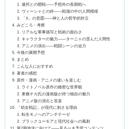
連邦との開戦——予想外の長期戦へ
ヴィーシャとの絆——戦場の中の人間模様
「X」の意図——神と人の哲学的対立
みどころ・考察
リアルな軍事描写と戦術の面白さ
キャラクターの魅力——ターニャの歪んだ人間性
アニメの演出——戦闘シーンの迫力
今後の展開予想
まとめ
こんな人におすすめ
著者の感想
原作・漫画・アニメの違いを楽しむ
ライトノベル原作の緻密な世界観
東條チカ氏の漫画版が持つ独自の魅力
アニメ版の演出と音楽
「幼女戦記」が現代に刺さる理由
転生モノへのアンチテーゼ
ブラックユーモアと現代社会への風刺
第2期放送に向けて——見るべき予習コンテンツ