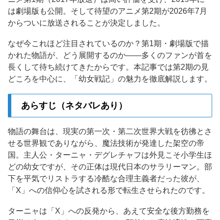
は劇場版も公開。そして待望のアニメ第2期が2026年7月
からついに放送されることが決定しました。
なぜ今これほど注目されているのか？第1期・劇場版で描
かれた物語が、どう展開するのか——多くのファンが首を
長くして待ち続けてきたからです。本記事では第2期の見
どころを中心に、「幼女戦記」の魅力を徹底解説します。
あらすじ（ネタバレあり）
物語の舞台は、現実の第一次・第二次世界大戦を彷彿とさ
せる世界観でありながら、魔法技術が発達した架空の帝
国。主人公・ターニャ・デグレチャフは外見こそ小学生ほ
どの幼女ですが、その正体は現代日本のサラリーマン。部
下を平気でリストラする冷酷な合理主義者だった彼が、
「X」への信仰心を試される形で転生させられたのです。
ターニャは「X」への反発から、あえて安全な後方勤務を