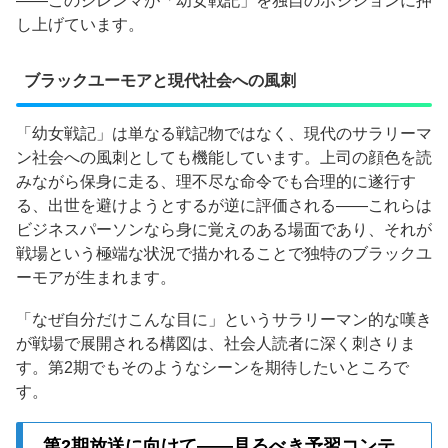
——このジレンマが「幼女戦記」を独自のポジションに押
し上げています。
ブラックユーモアと現代社会への風刺
「幼女戦記」は単なる戦記物ではなく、現代のサラリーマ
ン社会への風刺としても機能しています。上司の顔色を読
みながら保身に走る、理不尽な命令でも合理的に遂行す
る、出世を避けようとするが逆に評価される——これらは
ビジネスパーソンなら身に覚えのある場面であり、それが
戦場という極端な状況で描かれることで独特のブラックユ
ーモアが生まれます。
「なぜ自分だけこんな目に」というサラリーマン的な嘆き
が戦場で展開される構図は、社会人読者に深く刺さりま
す。第2期でもそのようなシーンを期待したいところで
す。
第2期放送に向けて——見るべき予習コンテ