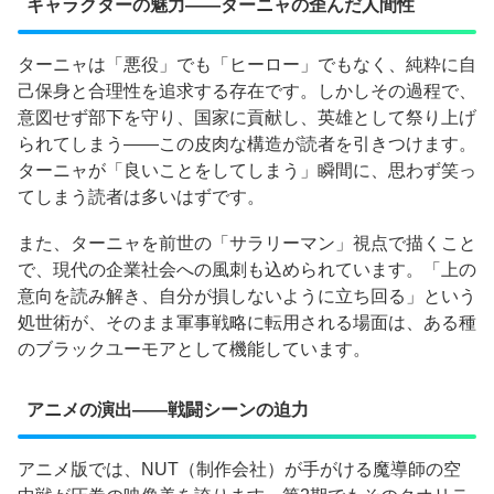
キャラクターの魅力——ターニャの歪んだ人間性
ターニャは「悪役」でも「ヒーロー」でもなく、純粋に自
己保身と合理性を追求する存在です。しかしその過程で、
意図せず部下を守り、国家に貢献し、英雄として祭り上げ
られてしまう——この皮肉な構造が読者を引きつけます。
ターニャが「良いことをしてしまう」瞬間に、思わず笑っ
てしまう読者は多いはずです。
また、ターニャを前世の「サラリーマン」視点で描くこと
で、現代の企業社会への風刺も込められています。「上の
意向を読み解き、自分が損しないように立ち回る」という
処世術が、そのまま軍事戦略に転用される場面は、ある種
のブラックユーモアとして機能しています。
アニメの演出——戦闘シーンの迫力
アニメ版では、NUT（制作会社）が手がける魔導師の空