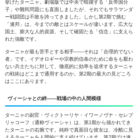
挙げたターニャ。劇場版では中央で暗躍する「反帝国分
子」や難民問題にも直面しましたが、それでもサラマンダ
ー戦闘団は不敗を誇ってきました。しかし第2期で挑む
「連邦」は、今までの敵とはスケールが違います。広大な
国土、膨大な人的資源、そして確固たる「信念」に支えら
れた強敵です。
ターニャが最も苦手とする相手——それは「合理的でない
者」です。イデオロギーや宗教的信条のために命をも厭わ
ない兵士たちに対して、徹底的に効率を追求するターニャ
の戦術はどこまで通用するのか。第2期の最大の見どころ
はここにあります。
ヴィーシャとの絆——戦場の中の人間模様
ターニャの副官・ヴィクトーリヤ・イワーノヴナ・セレブ
リャコーフ（通称ヴィーシャ）は、第1期から描かれてき
たターニャの右腕です。純粋で真面目な彼女は、冷酷に見
えるターニャを人間的に支え続けています。第2期では連