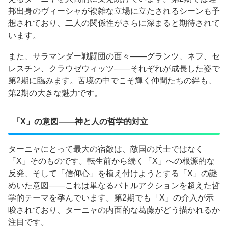
邦出身のヴィーシャが複雑な立場に立たされるシーンも予
想されており、二人の関係性がさらに深まると期待されて
います。
また、サラマンダー戦闘団の面々——グランツ、ネフ、セ
レスチン、クラウゼウィッツ——それぞれが成長した姿で
第2期に臨みます。苦境の中でこそ輝く仲間たちの絆も、
第2期の大きな魅力です。
「X」の意図——神と人の哲学的対立
ターニャにとって最大の宿敵は、敵国の兵士ではなく
「X」そのものです。転生前から続く「X」への根源的な
反発、そして「信仰心」を植え付けようとする「X」の謎
めいた意図——これは単なるバトルアクションを超えた哲
学的テーマを孕んでいます。第2期でも「X」の介入が示
唆されており、ターニャの内面的な葛藤がどう描かれるか
注目です。