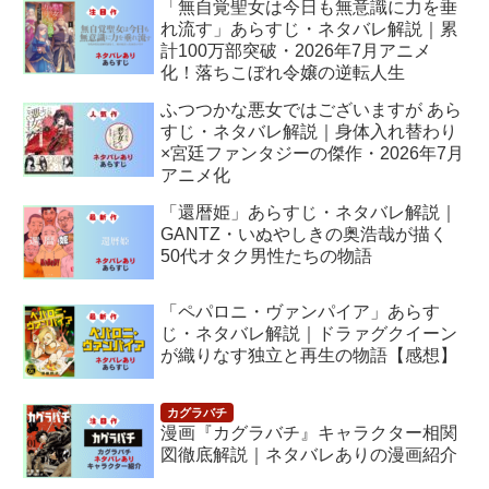
「無自覚聖女は今日も無意識に力を垂
れ流す」あらすじ・ネタバレ解説｜累
計100万部突破・2026年7月アニメ
化！落ちこぼれ令嬢の逆転人生
ふつつかな悪女ではございますが あら
すじ・ネタバレ解説｜身体入れ替わり
×宮廷ファンタジーの傑作・2026年7月
アニメ化
「還暦姫」あらすじ・ネタバレ解説｜
GANTZ・いぬやしきの奥浩哉が描く
50代オタク男性たちの物語
「ペパロニ・ヴァンパイア」あらす
じ・ネタバレ解説｜ドラァグクイーン
が織りなす独立と再生の物語【感想】
漫画『カグラバチ』キャラクター相関
図徹底解説｜ネタバレありの漫画紹介