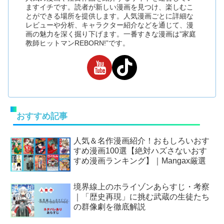
ますイチです。読者が新しい漫画を見つけ、楽しむこ
とができる場所を提供します。人気漫画ごとに詳細な
レビューや分析、キャラクター紹介などを通じて、漫
画の魅力を深く掘り下げます。一番すきな漫画は”家庭
教師ヒットマンREBORN!”です。
おすすめ記事
人気＆名作漫画紹介！おもしろいおす
すめ漫画100選【絶対ハズさないおす
すめ漫画ランキング】｜Mangax厳選
境界線上のホライゾンあらすじ・考察
｜「歴史再現」に挑む武蔵の生徒たち
の群像劇を徹底解説