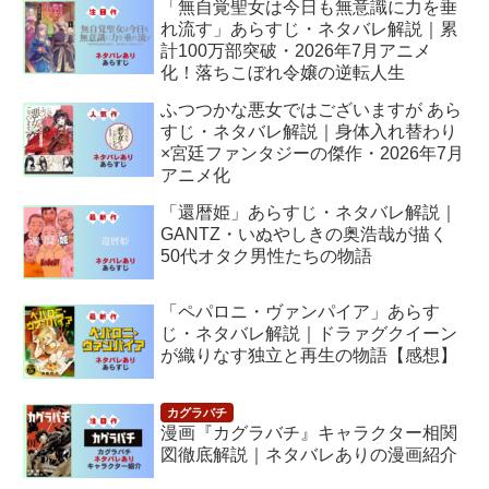
「無自覚聖女は今日も無意識に力を垂
れ流す」あらすじ・ネタバレ解説｜累
計100万部突破・2026年7月アニメ
化！落ちこぼれ令嬢の逆転人生
ふつつかな悪女ではございますが あら
すじ・ネタバレ解説｜身体入れ替わり
×宮廷ファンタジーの傑作・2026年7月
アニメ化
「還暦姫」あらすじ・ネタバレ解説｜
GANTZ・いぬやしきの奥浩哉が描く
50代オタク男性たちの物語
「ペパロニ・ヴァンパイア」あらす
じ・ネタバレ解説｜ドラァグクイーン
が織りなす独立と再生の物語【感想】
漫画『カグラバチ』キャラクター相関
図徹底解説｜ネタバレありの漫画紹介