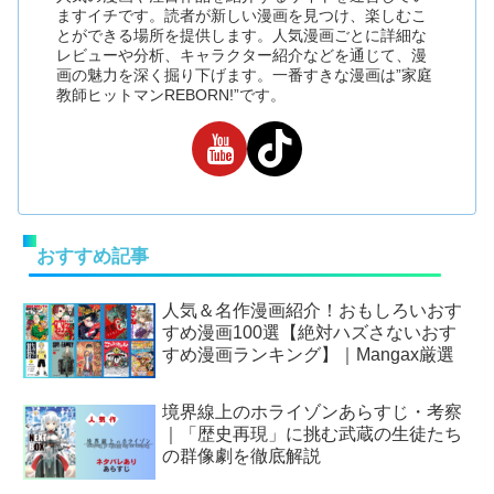
ますイチです。読者が新しい漫画を見つけ、楽しむこ
とができる場所を提供します。人気漫画ごとに詳細な
レビューや分析、キャラクター紹介などを通じて、漫
画の魅力を深く掘り下げます。一番すきな漫画は”家庭
教師ヒットマンREBORN!”です。
おすすめ記事
人気＆名作漫画紹介！おもしろいおす
すめ漫画100選【絶対ハズさないおす
すめ漫画ランキング】｜Mangax厳選
境界線上のホライゾンあらすじ・考察
｜「歴史再現」に挑む武蔵の生徒たち
の群像劇を徹底解説