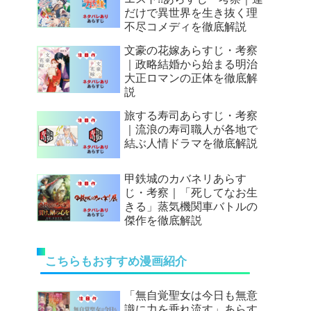
だけで異世界を生き抜く理
不尽コメディを徹底解説
文豪の花嫁あらすじ・考察
｜政略結婚から始まる明治
大正ロマンの正体を徹底解
説
旅する寿司あらすじ・考察
｜流浪の寿司職人が各地で
結ぶ人情ドラマを徹底解説
甲鉄城のカバネリあらす
じ・考察｜「死してなお生
きる」蒸気機関車バトルの
傑作を徹底解説
こちらもおすすめ漫画紹介
「無自覚聖女は今日も無意
識に力を垂れ流す」あらす