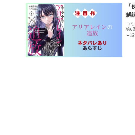
「
解
コミ
第6
→追