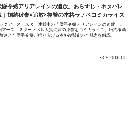
侯爵令嬢アリアレインの追放」あらすじ・ネタバレ
説｜婚約破棄×追放×復讐の本格ラノベコミカライズ
ックアース・スター連載中の「侯爵令嬢アリアレインの追放」。
回アース・スターノベル大賞受賞の原作をコミカライズ。婚約破棄
放された侯爵令嬢が繰り広げる本格復讐劇の全魅力を解説。
2026.06.13