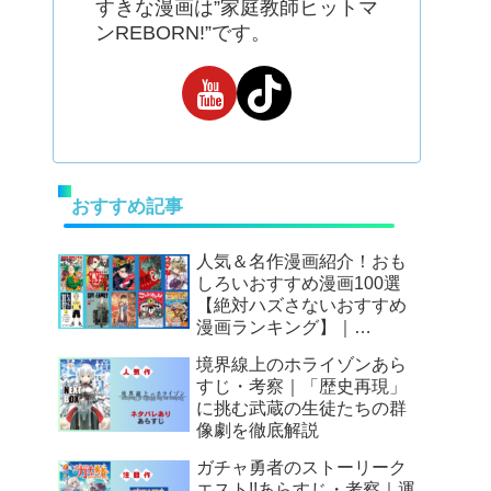
すきな漫画は”家庭教師ヒットマ
ンREBORN!”です。
おすすめ記事
人気＆名作漫画紹介！おも
しろいおすすめ漫画100選
【絶対ハズさないおすすめ
漫画ランキング】｜
Mangax厳選
境界線上のホライゾンあら
すじ・考察｜「歴史再現」
に挑む武蔵の生徒たちの群
像劇を徹底解説
ガチャ勇者のストーリーク
エスト!!あらすじ・考察｜運