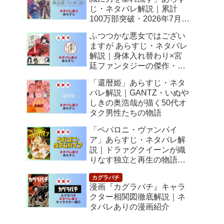
じ・ネタバレ解説｜累計
100万部突破・2026年7月ア
ニメ化！落ちこぼれ令嬢の
ふつつかな悪女ではござい
逆転人生
ますが あらすじ・ネタバレ
解説｜身体入れ替わり×宮
廷ファンタジーの傑作・
2026年7月アニメ化
「還暦姫」あらすじ・ネタ
バレ解説｜GANTZ・いぬや
しきの奥浩哉が描く50代オ
タク男性たちの物語
「ペパロニ・ヴァンパイ
ア」あらすじ・ネタバレ解
説｜ドラァグクイーンが織
りなす独立と再生の物語
【感想】
漫画『カグラバチ』キャラ
クター相関図徹底解説｜ネ
タバレありの漫画紹介