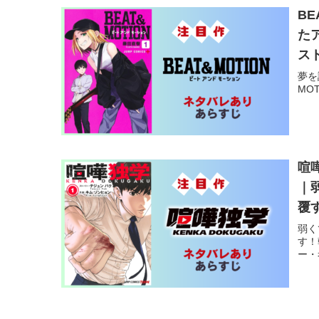
B
た
ス
夢を
MO
喧
｜
覆
弱く
す！
ー・