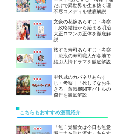
だけで異世界を生き抜く理
不尽コメディを徹底解説
文豪の花嫁あらすじ・考察
｜政略結婚から始まる明治
大正ロマンの正体を徹底解
説
旅する寿司あらすじ・考察
｜流浪の寿司職人が各地で
結ぶ人情ドラマを徹底解説
甲鉄城のカバネリあらす
じ・考察｜「死してなお生
きる」蒸気機関車バトルの
傑作を徹底解説
こちらもおすすめ漫画紹介
「無自覚聖女は今日も無意
識に力を垂れ流す」あらす