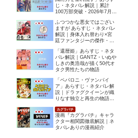
じ・ネタバレ解説｜累計
100万部突破・2026年7月ア
ニメ化！落ちこぼれ令嬢の
ふつつかな悪女ではござい
逆転人生
ますが あらすじ・ネタバレ
解説｜身体入れ替わり×宮
廷ファンタジーの傑作・
2026年7月アニメ化
「還暦姫」あらすじ・ネタ
バレ解説｜GANTZ・いぬや
しきの奥浩哉が描く50代オ
タク男性たちの物語
「ペパロニ・ヴァンパイ
ア」あらすじ・ネタバレ解
説｜ドラァグクイーンが織
りなす独立と再生の物語
【感想】
漫画『カグラバチ』キャラ
クター相関図徹底解説｜ネ
タバレありの漫画紹介