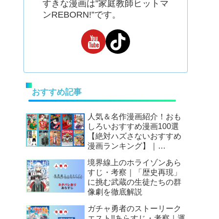
すきな漫画は”家庭教師ヒットマ
ンREBORN!”です。
おすすめ記事
人気＆名作漫画紹介！おも
しろいおすすめ漫画100選
【絶対ハズさないおすすめ
漫画ランキング】｜
Mangax厳選
境界線上のホライゾンあら
すじ・考察｜「歴史再現」
に挑む武蔵の生徒たちの群
像劇を徹底解説
ガチャ勇者のストーリーク
エスト!!あらすじ・考察｜運