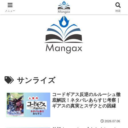
人気おすすめ漫画紹介ならMangax（マンガックス）
メニュー
検索
サンライズ
コードギアス反逆のルルーシュ徹
底解説！ネタバレあらすじ考察｜
ギアスの真実とスザクとの因縁
2026.07.06