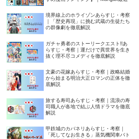
境界線上のホライゾンあらすじ・考察
｜「歴史再現」に挑む武蔵の生徒たち
の群像劇を徹底解説
ガチャ勇者のストーリークエスト!!あ
らすじ・考察｜運だけで異世界を生き
抜く理不尽コメディを徹底解説
文豪の花嫁あらすじ・考察｜政略結婚
から始まる明治大正ロマンの正体を徹
底解説
旅する寿司あらすじ・考察｜流浪の寿
司職人が各地で結ぶ人情ドラマを徹底
解説
甲鉄城のカバネリあらすじ・考察｜
「死してなお生きる」蒸気機関車バト