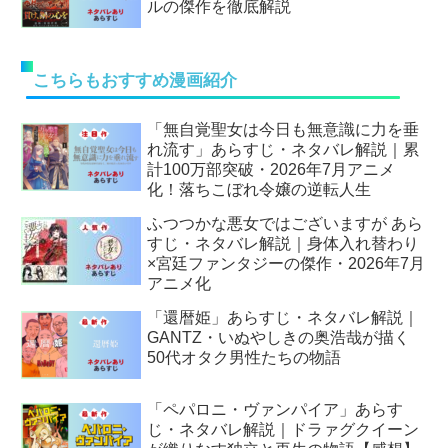
ルの傑作を徹底解説
こちらもおすすめ漫画紹介
「無自覚聖女は今日も無意識に力を垂
れ流す」あらすじ・ネタバレ解説｜累
計100万部突破・2026年7月アニメ
化！落ちこぼれ令嬢の逆転人生
ふつつかな悪女ではございますが あら
すじ・ネタバレ解説｜身体入れ替わり
×宮廷ファンタジーの傑作・2026年7月
アニメ化
「還暦姫」あらすじ・ネタバレ解説｜
GANTZ・いぬやしきの奥浩哉が描く
50代オタク男性たちの物語
「ペパロニ・ヴァンパイア」あらす
じ・ネタバレ解説｜ドラァグクイーン