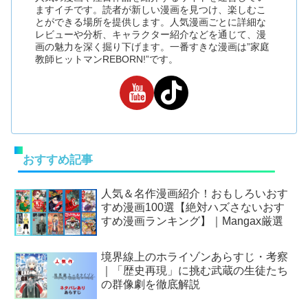
ますイチです。読者が新しい漫画を見つけ、楽しむこ
とができる場所を提供します。人気漫画ごとに詳細な
レビューや分析、キャラクター紹介などを通じて、漫
画の魅力を深く掘り下げます。一番すきな漫画は”家庭
教師ヒットマンREBORN!”です。
おすすめ記事
人気＆名作漫画紹介！おもしろいおす
すめ漫画100選【絶対ハズさないおす
すめ漫画ランキング】｜Mangax厳選
境界線上のホライゾンあらすじ・考察
｜「歴史再現」に挑む武蔵の生徒たち
の群像劇を徹底解説