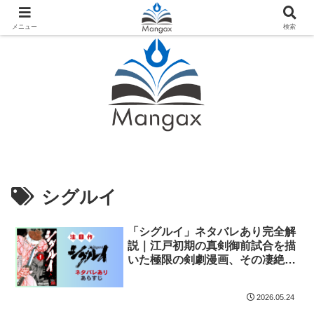
人気おすすめ漫画紹介ならMangax（マンガックス）
メニュー
検索
シグルイ
「シグルイ」ネタバレあり完全解
説｜江戸初期の真剣御前試合を描
いた極限の剣劇漫画、その凄絶な
世界観
2026.05.24