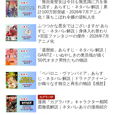
「無自覚聖女は今日も無意識に力を垂
れ流す」あらすじ・ネタバレ解説｜累
計100万部突破・2026年7月アニメ
化！落ちこぼれ令嬢の逆転人生
ふつつかな悪女ではございますが あら
すじ・ネタバレ解説｜身体入れ替わり
×宮廷ファンタジーの傑作・2026年7月
アニメ化
「還暦姫」あらすじ・ネタバレ解説｜
GANTZ・いぬやしきの奥浩哉が描く
50代オタク男性たちの物語
「ペパロニ・ヴァンパイア」あらす
じ・ネタバレ解説｜ドラァグクイーン
が織りなす独立と再生の物語【感想】
漫画『カグラバチ』キャラクター相関
図徹底解説｜ネタバレありの漫画紹介