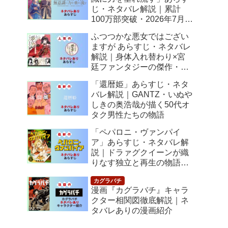
じ・ネタバレ解説｜累計
100万部突破・2026年7月ア
ニメ化！落ちこぼれ令嬢の
ふつつかな悪女ではござい
逆転人生
ますが あらすじ・ネタバレ
解説｜身体入れ替わり×宮
廷ファンタジーの傑作・
2026年7月アニメ化
「還暦姫」あらすじ・ネタ
バレ解説｜GANTZ・いぬや
しきの奥浩哉が描く50代オ
タク男性たちの物語
「ペパロニ・ヴァンパイ
ア」あらすじ・ネタバレ解
説｜ドラァグクイーンが織
りなす独立と再生の物語
【感想】
漫画『カグラバチ』キャラ
クター相関図徹底解説｜ネ
タバレありの漫画紹介