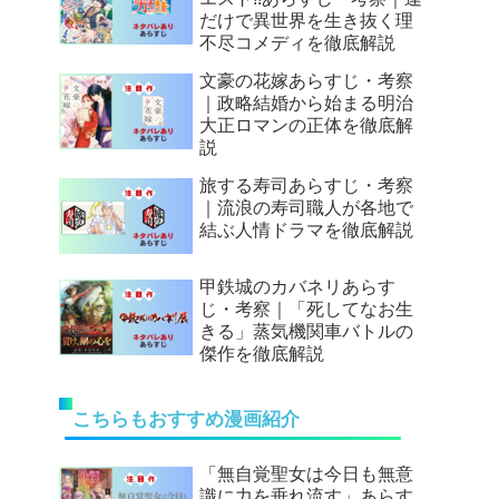
だけで異世界を生き抜く理
不尽コメディを徹底解説
文豪の花嫁あらすじ・考察
｜政略結婚から始まる明治
大正ロマンの正体を徹底解
説
旅する寿司あらすじ・考察
｜流浪の寿司職人が各地で
結ぶ人情ドラマを徹底解説
甲鉄城のカバネリあらす
じ・考察｜「死してなお生
きる」蒸気機関車バトルの
傑作を徹底解説
こちらもおすすめ漫画紹介
「無自覚聖女は今日も無意
識に力を垂れ流す」あらす