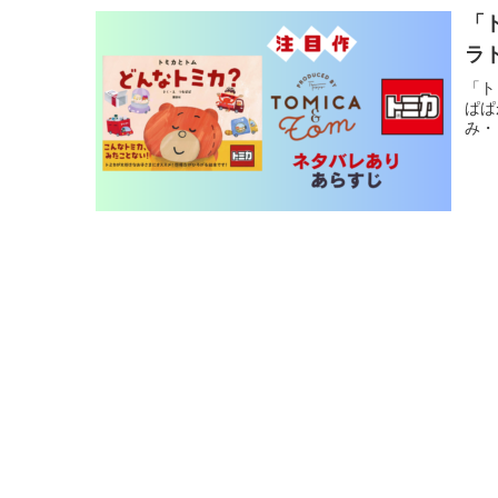
「
ラ
「ト
ぱぱ
み・