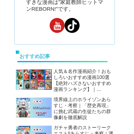
すきな漫画は”家庭教師ヒットマ
ンREBORN!”です。
おすすめ記事
人気＆名作漫画紹介！おも
しろいおすすめ漫画100選
【絶対ハズさないおすすめ
漫画ランキング】｜
Mangax厳選
境界線上のホライゾンあら
すじ・考察｜「歴史再現」
に挑む武蔵の生徒たちの群
像劇を徹底解説
ガチャ勇者のストーリーク
エスト!!あらすじ・考察｜運