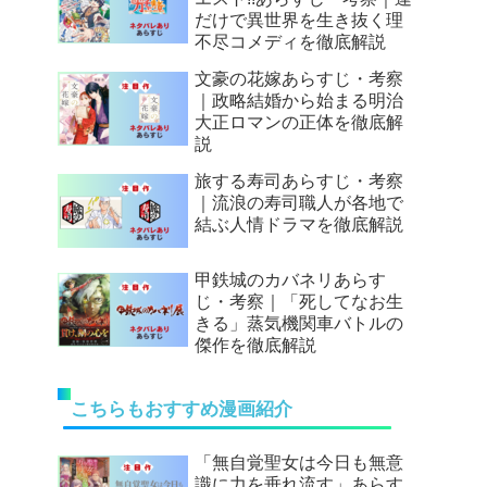
だけで異世界を生き抜く理
不尽コメディを徹底解説
文豪の花嫁あらすじ・考察
｜政略結婚から始まる明治
大正ロマンの正体を徹底解
説
旅する寿司あらすじ・考察
｜流浪の寿司職人が各地で
結ぶ人情ドラマを徹底解説
甲鉄城のカバネリあらす
じ・考察｜「死してなお生
きる」蒸気機関車バトルの
傑作を徹底解説
こちらもおすすめ漫画紹介
「無自覚聖女は今日も無意
識に力を垂れ流す」あらす