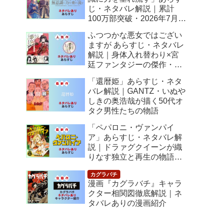
じ・ネタバレ解説｜累計
100万部突破・2026年7月ア
ニメ化！落ちこぼれ令嬢の
ふつつかな悪女ではござい
逆転人生
ますが あらすじ・ネタバレ
解説｜身体入れ替わり×宮
廷ファンタジーの傑作・
2026年7月アニメ化
「還暦姫」あらすじ・ネタ
バレ解説｜GANTZ・いぬや
しきの奥浩哉が描く50代オ
タク男性たちの物語
「ペパロニ・ヴァンパイ
ア」あらすじ・ネタバレ解
説｜ドラァグクイーンが織
りなす独立と再生の物語
【感想】
漫画『カグラバチ』キャラ
クター相関図徹底解説｜ネ
タバレありの漫画紹介