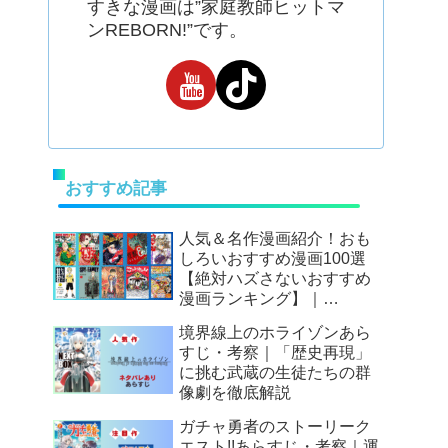
すきな漫画は”家庭教師ヒットマ
ンREBORN!”です。
おすすめ記事
人気＆名作漫画紹介！おも
しろいおすすめ漫画100選
【絶対ハズさないおすすめ
漫画ランキング】｜
Mangax厳選
境界線上のホライゾンあら
すじ・考察｜「歴史再現」
に挑む武蔵の生徒たちの群
像劇を徹底解説
ガチャ勇者のストーリーク
エスト!!あらすじ・考察｜運