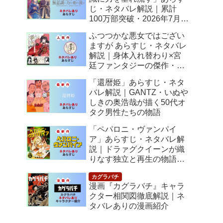
じ・ネタバレ解説｜累計
100万部突破・2026年7月ア
ニメ化！落ちこぼれ令嬢の
ふつつかな悪女ではござい
逆転人生
ますが あらすじ・ネタバレ
解説｜身体入れ替わり×宮
廷ファンタジーの傑作・
2026年7月アニメ化
「還暦姫」あらすじ・ネタ
バレ解説｜GANTZ・いぬや
しきの奥浩哉が描く50代オ
タク男性たちの物語
「ペパロニ・ヴァンパイ
ア」あらすじ・ネタバレ解
説｜ドラァグクイーンが織
りなす独立と再生の物語
【感想】
漫画『カグラバチ』キャラ
クター相関図徹底解説｜ネ
タバレありの漫画紹介