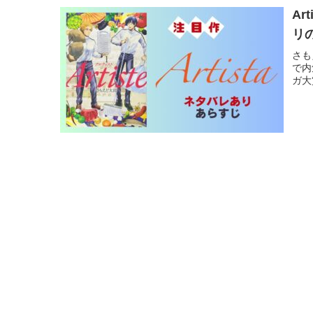
A
リ
さも
で内
ガ大