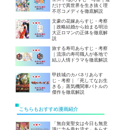
だけで異世界を生き抜く理
不尽コメディを徹底解説
文豪の花嫁あらすじ・考察
｜政略結婚から始まる明治
大正ロマンの正体を徹底解
説
旅する寿司あらすじ・考察
｜流浪の寿司職人が各地で
結ぶ人情ドラマを徹底解説
甲鉄城のカバネリあらす
じ・考察｜「死してなお生
きる」蒸気機関車バトルの
傑作を徹底解説
こちらもおすすめ漫画紹介
「無自覚聖女は今日も無意
識に力を垂れ流す」あらす