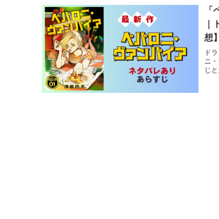
「
｜
想
ドラ
ニ・
じと