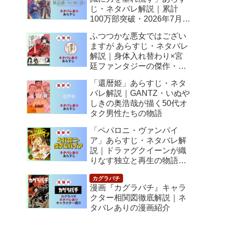
じ・ネタバレ解説｜累計
100万部突破・2026年7月ア
ニメ化！落ちこぼれ令嬢の
ふつつかな悪女ではござい
逆転人生
ますが あらすじ・ネタバレ
解説｜身体入れ替わり×宮
廷ファンタジーの傑作・
2026年7月アニメ化
「還暦姫」あらすじ・ネタ
バレ解説｜GANTZ・いぬや
しきの奥浩哉が描く50代オ
タク男性たちの物語
「ペパロニ・ヴァンパイ
ア」あらすじ・ネタバレ解
説｜ドラァグクイーンが織
りなす独立と再生の物語
【感想】
漫画『カグラバチ』キャラ
クター相関図徹底解説｜ネ
タバレありの漫画紹介