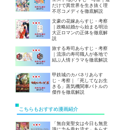
だけで異世界を生き抜く理
不尽コメディを徹底解説
文豪の花嫁あらすじ・考察
｜政略結婚から始まる明治
大正ロマンの正体を徹底解
説
旅する寿司あらすじ・考察
｜流浪の寿司職人が各地で
結ぶ人情ドラマを徹底解説
甲鉄城のカバネリあらす
じ・考察｜「死してなお生
きる」蒸気機関車バトルの
傑作を徹底解説
こちらもおすすめ漫画紹介
「無自覚聖女は今日も無意
識に力を垂れ流す」あらす