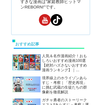
すきな漫画は”家庭教師ヒットマ
ンREBORN!”です。
おすすめ記事
人気＆名作漫画紹介！おも
しろいおすすめ漫画100選
【絶対ハズさないおすすめ
漫画ランキング】｜
Mangax厳選
境界線上のホライゾンあら
すじ・考察｜「歴史再現」
に挑む武蔵の生徒たちの群
像劇を徹底解説
ガチャ勇者のストーリーク
エスト!!あらすじ・考察｜運