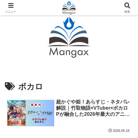
人気おすすめ漫画紹介ならMangax（マンガックス）
メニュー
検索
ボカロ
超かぐや姫！あらすじ・ネタバレ
解説｜竹取物語×VTuber×ボカロ
Pが融合した2026年最大のアニメ
映画
2026.05.16