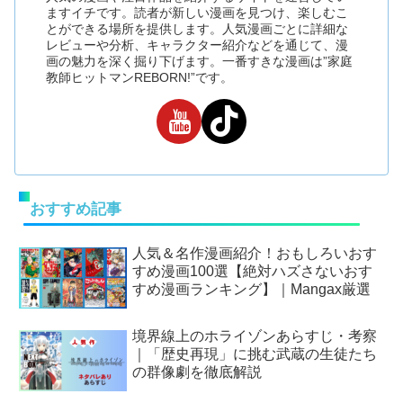
ますイチです。読者が新しい漫画を見つけ、楽しむこ
とができる場所を提供します。人気漫画ごとに詳細な
レビューや分析、キャラクター紹介などを通じて、漫
画の魅力を深く掘り下げます。一番すきな漫画は”家庭
教師ヒットマンREBORN!”です。
おすすめ記事
人気＆名作漫画紹介！おもしろいおす
すめ漫画100選【絶対ハズさないおす
すめ漫画ランキング】｜Mangax厳選
境界線上のホライゾンあらすじ・考察
｜「歴史再現」に挑む武蔵の生徒たち
の群像劇を徹底解説