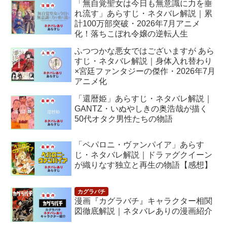
「無自覚聖女は今日も無意識に力を垂
れ流す」あらすじ・ネタバレ解説｜累
計100万部突破・2026年7月アニメ
化！落ちこぼれ令嬢の逆転人生
ふつつかな悪女ではございますが あら
すじ・ネタバレ解説｜身体入れ替わり
×宮廷ファンタジーの傑作・2026年7月
アニメ化
「還暦姫」あらすじ・ネタバレ解説｜
GANTZ・いぬやしきの奥浩哉が描く
50代オタク男性たちの物語
「ペパロニ・ヴァンパイア」あらす
じ・ネタバレ解説｜ドラァグクイーン
が織りなす独立と再生の物語【感想】
漫画『カグラバチ』キャラクター相関
図徹底解説｜ネタバレありの漫画紹介