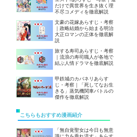
だけで異世界を生き抜く理
不尽コメディを徹底解説
文豪の花嫁あらすじ・考察
｜政略結婚から始まる明治
大正ロマンの正体を徹底解
説
旅する寿司あらすじ・考察
｜流浪の寿司職人が各地で
結ぶ人情ドラマを徹底解説
甲鉄城のカバネリあらす
じ・考察｜「死してなお生
きる」蒸気機関車バトルの
傑作を徹底解説
こちらもおすすめ漫画紹介
「無自覚聖女は今日も無意
識に力を垂れ流す」あらす