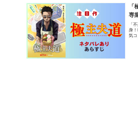
「
専
「不
身！
気コ