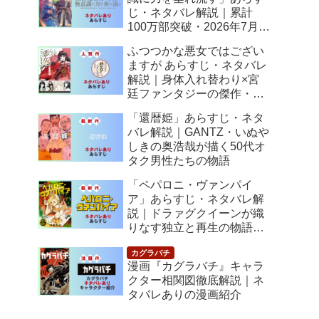
じ・ネタバレ解説｜累計
100万部突破・2026年7月ア
ニメ化！落ちこぼれ令嬢の
ふつつかな悪女ではござい
逆転人生
ますが あらすじ・ネタバレ
解説｜身体入れ替わり×宮
廷ファンタジーの傑作・
2026年7月アニメ化
「還暦姫」あらすじ・ネタ
バレ解説｜GANTZ・いぬや
しきの奥浩哉が描く50代オ
タク男性たちの物語
「ペパロニ・ヴァンパイ
ア」あらすじ・ネタバレ解
説｜ドラァグクイーンが織
りなす独立と再生の物語
【感想】
漫画『カグラバチ』キャラ
クター相関図徹底解説｜ネ
タバレありの漫画紹介