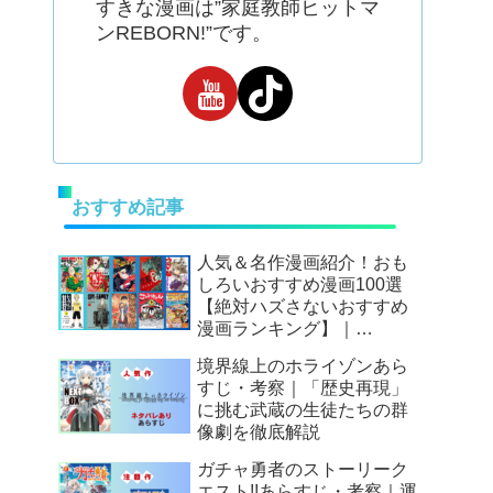
すきな漫画は”家庭教師ヒットマ
ンREBORN!”です。
おすすめ記事
人気＆名作漫画紹介！おも
しろいおすすめ漫画100選
【絶対ハズさないおすすめ
漫画ランキング】｜
Mangax厳選
境界線上のホライゾンあら
すじ・考察｜「歴史再現」
に挑む武蔵の生徒たちの群
像劇を徹底解説
ガチャ勇者のストーリーク
エスト!!あらすじ・考察｜運