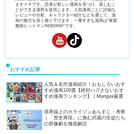
ますイチです。読者が新しい漫画を見つけ、楽しむこ
とができる場所を提供します。人気漫画ごとに詳細な
レビューや分析、キャラクター紹介などを通じて、漫
画の魅力を深く掘り下げます。一番すきな漫画は”家庭
教師ヒットマンREBORN!”です。
おすすめ記事
人気＆名作漫画紹介！おもしろいおす
すめ漫画100選【絶対ハズさないおす
すめ漫画ランキング】｜Mangax厳選
境界線上のホライゾンあらすじ・考察
｜「歴史再現」に挑む武蔵の生徒たち
の群像劇を徹底解説