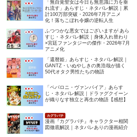
「無自覚聖女は今日も無意識に力を垂
れ流す」あらすじ・ネタバレ解説｜累
計100万部突破・2026年7月アニメ
化！落ちこぼれ令嬢の逆転人生
ふつつかな悪女ではございますが あら
すじ・ネタバレ解説｜身体入れ替わり
×宮廷ファンタジーの傑作・2026年7月
アニメ化
「還暦姫」あらすじ・ネタバレ解説｜
GANTZ・いぬやしきの奥浩哉が描く
50代オタク男性たちの物語
「ペパロニ・ヴァンパイア」あらす
じ・ネタバレ解説｜ドラァグクイーン
が織りなす独立と再生の物語【感想】
漫画『カグラバチ』キャラクター相関
図徹底解説｜ネタバレありの漫画紹介