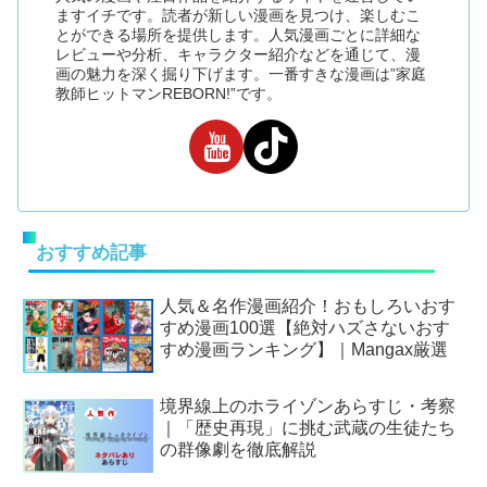
ますイチです。読者が新しい漫画を見つけ、楽しむこ
とができる場所を提供します。人気漫画ごとに詳細な
レビューや分析、キャラクター紹介などを通じて、漫
画の魅力を深く掘り下げます。一番すきな漫画は”家庭
教師ヒットマンREBORN!”です。
おすすめ記事
人気＆名作漫画紹介！おもしろいおす
すめ漫画100選【絶対ハズさないおす
すめ漫画ランキング】｜Mangax厳選
境界線上のホライゾンあらすじ・考察
｜「歴史再現」に挑む武蔵の生徒たち
の群像劇を徹底解説