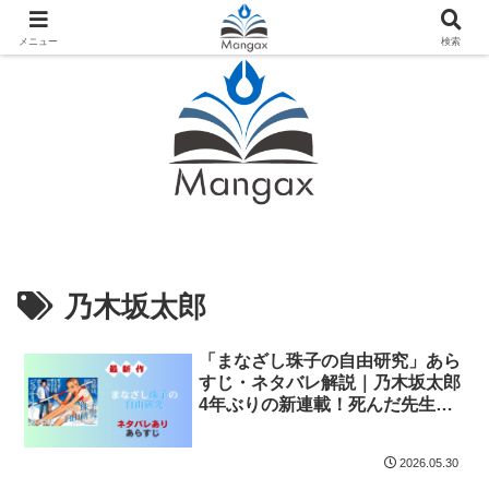
人気おすすめ漫画紹介ならMangax（マンガックス）
メニュー
検索
乃木坂太郎
「まなざし珠子の自由研究」あら
すじ・ネタバレ解説｜乃木坂太郎
4年ぶりの新連載！死んだ先生を
生き返らせるジュブナイルホラー
2026.05.30