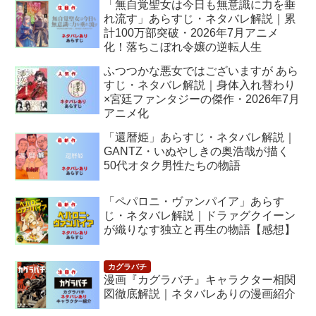
「無自覚聖女は今日も無意識に力を垂
れ流す」あらすじ・ネタバレ解説｜累
計100万部突破・2026年7月アニメ
化！落ちこぼれ令嬢の逆転人生
ふつつかな悪女ではございますが あら
すじ・ネタバレ解説｜身体入れ替わり
×宮廷ファンタジーの傑作・2026年7月
アニメ化
「還暦姫」あらすじ・ネタバレ解説｜
GANTZ・いぬやしきの奥浩哉が描く
50代オタク男性たちの物語
「ペパロニ・ヴァンパイア」あらす
じ・ネタバレ解説｜ドラァグクイーン
が織りなす独立と再生の物語【感想】
漫画『カグラバチ』キャラクター相関
図徹底解説｜ネタバレありの漫画紹介