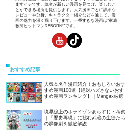
ますイチです。読者が新しい漫画を見つけ、楽しむこ
とができる場所を提供します。人気漫画ごとに詳細な
レビューや分析、キャラクター紹介などを通じて、漫
画の魅力を深く掘り下げます。一番すきな漫画は”家庭
教師ヒットマンREBORN!”です。
おすすめ記事
人気＆名作漫画紹介！おもしろいおす
すめ漫画100選【絶対ハズさないおす
すめ漫画ランキング】｜Mangax厳選
境界線上のホライゾンあらすじ・考察
｜「歴史再現」に挑む武蔵の生徒たち
の群像劇を徹底解説