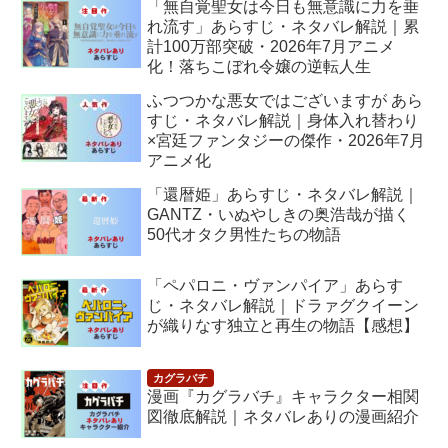
「無自覚聖女は今日も無意識に力を垂
れ流す」あらすじ・ネタバレ解説｜累
計100万部突破・2026年7月アニメ
化！落ちこぼれ令嬢の逆転人生
ふつつかな悪女ではございますが あら
すじ・ネタバレ解説｜身体入れ替わり
×宮廷ファンタジーの傑作・2026年7月
アニメ化
「還暦姫」あらすじ・ネタバレ解説｜
GANTZ・いぬやしきの奥浩哉が描く
50代オタク男性たちの物語
「ペパロニ・ヴァンパイア」あらす
じ・ネタバレ解説｜ドラァグクイーン
が織りなす独立と再生の物語【感想】
漫画『カグラバチ』キャラクター相関
図徹底解説｜ネタバレありの漫画紹介