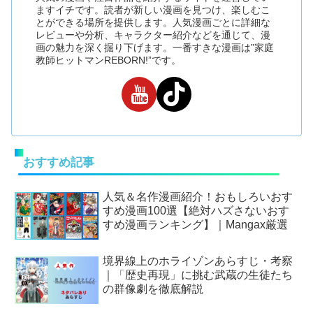
ますイチです。読者が新しい漫画を見つけ、楽しむこ
とができる場所を提供します。人気漫画ごとに詳細な
レビューや分析、キャラクター紹介などを通じて、漫
画の魅力を深く掘り下げます。一番すきな漫画は”家庭
教師ヒットマンREBORN!”です。
おすすめ記事
人気＆名作漫画紹介！おもしろいおす
すめ漫画100選【絶対ハズさないおす
すめ漫画ランキング】｜Mangax厳選
境界線上のホライゾンあらすじ・考察
｜「歴史再現」に挑む武蔵の生徒たち
の群像劇を徹底解説