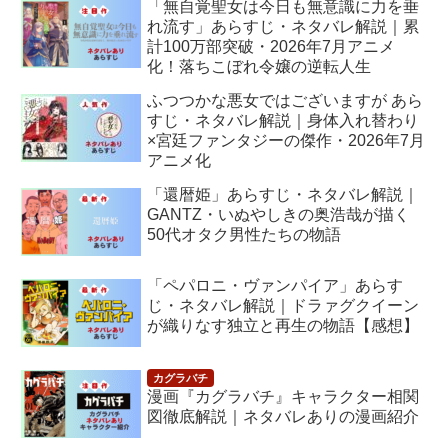
「無自覚聖女は今日も無意識に力を垂
れ流す」あらすじ・ネタバレ解説｜累
計100万部突破・2026年7月アニメ
化！落ちこぼれ令嬢の逆転人生
ふつつかな悪女ではございますが あら
すじ・ネタバレ解説｜身体入れ替わり
×宮廷ファンタジーの傑作・2026年7月
アニメ化
「還暦姫」あらすじ・ネタバレ解説｜
GANTZ・いぬやしきの奥浩哉が描く
50代オタク男性たちの物語
「ペパロニ・ヴァンパイア」あらす
じ・ネタバレ解説｜ドラァグクイーン
が織りなす独立と再生の物語【感想】
漫画『カグラバチ』キャラクター相関
図徹底解説｜ネタバレありの漫画紹介