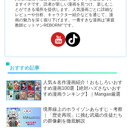
ますイチです。読者が新しい漫画を見つけ、楽しむこ
とができる場所を提供します。人気漫画ごとに詳細な
レビューや分析、キャラクター紹介などを通じて、漫
画の魅力を深く掘り下げます。一番すきな漫画は”家庭
教師ヒットマンREBORN!”です。
おすすめ記事
人気＆名作漫画紹介！おもしろいおす
すめ漫画100選【絶対ハズさないおす
すめ漫画ランキング】｜Mangax厳選
境界線上のホライゾンあらすじ・考察
｜「歴史再現」に挑む武蔵の生徒たち
の群像劇を徹底解説