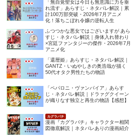
「無自覚聖女は今日も無意識に力を垂
れ流す」あらすじ・ネタバレ解説｜累
計100万部突破・2026年7月アニメ
化！落ちこぼれ令嬢の逆転人生
ふつつかな悪女ではございますが あら
すじ・ネタバレ解説｜身体入れ替わり
×宮廷ファンタジーの傑作・2026年7月
アニメ化
「還暦姫」あらすじ・ネタバレ解説｜
GANTZ・いぬやしきの奥浩哉が描く
50代オタク男性たちの物語
「ペパロニ・ヴァンパイア」あらす
じ・ネタバレ解説｜ドラァグクイーン
が織りなす独立と再生の物語【感想】
漫画『カグラバチ』キャラクター相関
図徹底解説｜ネタバレありの漫画紹介