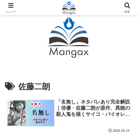
人気おすすめ漫画紹介ならMangax（マンガックス）
メニュー
検索
佐藤二朗
「名無し」ネタバレあり完全解説
｜俳優・佐藤二朗が原作、異能の
殺人鬼を描くサイコ・バイオレン
ス、2026年映画化
2026.05.24