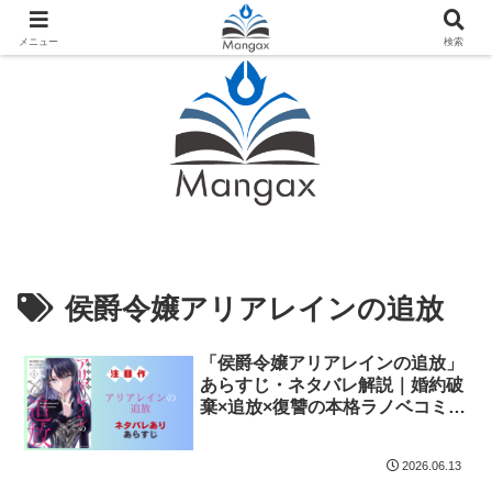
人気おすすめ漫画紹介ならMangax（マンガックス）
メニュー
検索
侯爵令嬢アリアレインの追放
「侯爵令嬢アリアレインの追放」
あらすじ・ネタバレ解説｜婚約破
棄×追放×復讐の本格ラノベコミカ
ライズ
2026.06.13