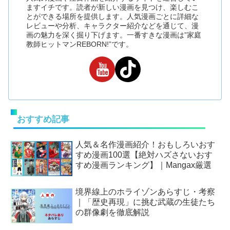
ますイチです。読者が新しい漫画を見つけ、楽しむこ
とができる場所を提供します。人気漫画ごとに詳細な
レビューや分析、キャラクター紹介などを通じて、漫
画の魅力を深く掘り下げます。一番すきな漫画は”家庭
教師ヒットマンREBORN!”です。
おすすめ記事
人気＆名作漫画紹介！おもしろいおす
すめ漫画100選【絶対ハズさないおす
すめ漫画ランキング】｜Mangax厳選
境界線上のホライゾンあらすじ・考察
｜「歴史再現」に挑む武蔵の生徒たち
の群像劇を徹底解説