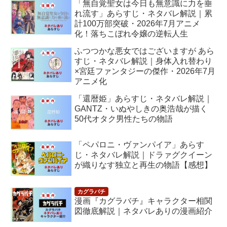
「無自覚聖女は今日も無意識に力を垂
れ流す」あらすじ・ネタバレ解説｜累
計100万部突破・2026年7月アニメ
化！落ちこぼれ令嬢の逆転人生
ふつつかな悪女ではございますが あら
すじ・ネタバレ解説｜身体入れ替わり
×宮廷ファンタジーの傑作・2026年7月
アニメ化
「還暦姫」あらすじ・ネタバレ解説｜
GANTZ・いぬやしきの奥浩哉が描く
50代オタク男性たちの物語
「ペパロニ・ヴァンパイア」あらす
じ・ネタバレ解説｜ドラァグクイーン
が織りなす独立と再生の物語【感想】
漫画『カグラバチ』キャラクター相関
図徹底解説｜ネタバレありの漫画紹介