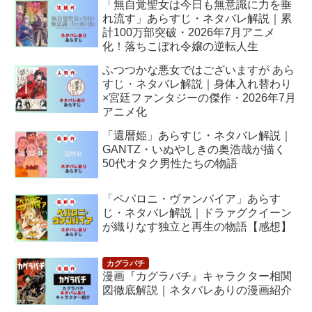
「無自覚聖女は今日も無意識に力を垂
れ流す」あらすじ・ネタバレ解説｜累
計100万部突破・2026年7月アニメ
化！落ちこぼれ令嬢の逆転人生
ふつつかな悪女ではございますが あら
すじ・ネタバレ解説｜身体入れ替わり
×宮廷ファンタジーの傑作・2026年7月
アニメ化
「還暦姫」あらすじ・ネタバレ解説｜
GANTZ・いぬやしきの奥浩哉が描く
50代オタク男性たちの物語
「ペパロニ・ヴァンパイア」あらす
じ・ネタバレ解説｜ドラァグクイーン
が織りなす独立と再生の物語【感想】
漫画『カグラバチ』キャラクター相関
図徹底解説｜ネタバレありの漫画紹介