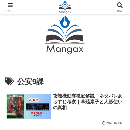
人気おすすめ漫画紹介ならMangax（マンガックス）
メニュー
検索
公安9課
攻殻機動隊徹底解説！ネタバレあ
らすじ考察｜草薙素子と人形使い
の真相
2026.07.06