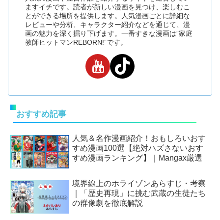
ますイチです。読者が新しい漫画を見つけ、楽しむこ
とができる場所を提供します。人気漫画ごとに詳細な
レビューや分析、キャラクター紹介などを通じて、漫
画の魅力を深く掘り下げます。一番すきな漫画は”家庭
教師ヒットマンREBORN!”です。
おすすめ記事
人気＆名作漫画紹介！おもしろいおす
すめ漫画100選【絶対ハズさないおす
すめ漫画ランキング】｜Mangax厳選
境界線上のホライゾンあらすじ・考察
｜「歴史再現」に挑む武蔵の生徒たち
の群像劇を徹底解説