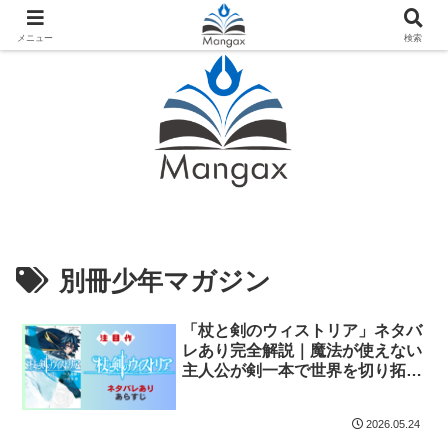
人気おすすめ漫画紹介ならMangax（マンガックス）
メニュー
検索
別冊少年マガジン
「杖と剣のウィストリア」ネタバ
レあり完全解説｜魔法が使えない
主人公が剣一本で世界を切り拓
く、2026年アニメ2期放送中の話
題作
2026.05.24