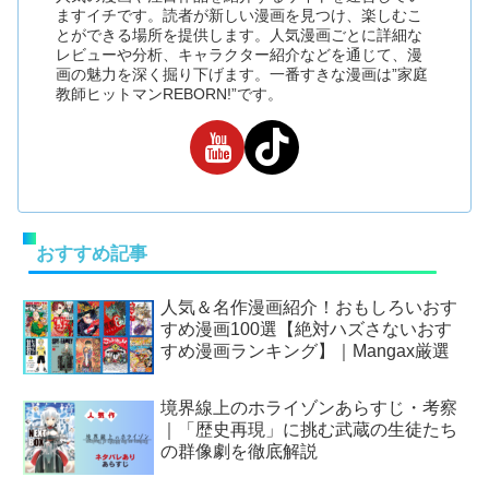
ますイチです。読者が新しい漫画を見つけ、楽しむこ
とができる場所を提供します。人気漫画ごとに詳細な
レビューや分析、キャラクター紹介などを通じて、漫
画の魅力を深く掘り下げます。一番すきな漫画は”家庭
教師ヒットマンREBORN!”です。
おすすめ記事
人気＆名作漫画紹介！おもしろいおす
すめ漫画100選【絶対ハズさないおす
すめ漫画ランキング】｜Mangax厳選
境界線上のホライゾンあらすじ・考察
｜「歴史再現」に挑む武蔵の生徒たち
の群像劇を徹底解説