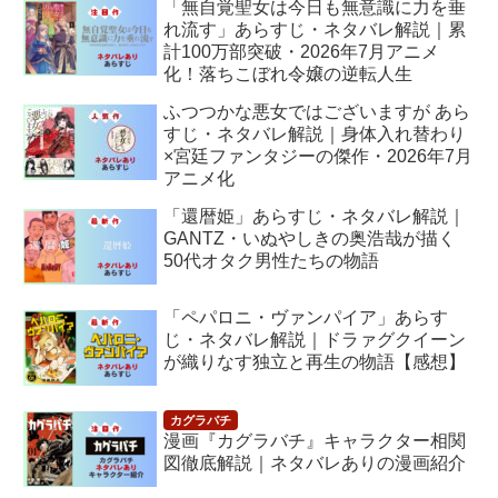
「無自覚聖女は今日も無意識に力を垂
れ流す」あらすじ・ネタバレ解説｜累
計100万部突破・2026年7月アニメ
化！落ちこぼれ令嬢の逆転人生
ふつつかな悪女ではございますが あら
すじ・ネタバレ解説｜身体入れ替わり
×宮廷ファンタジーの傑作・2026年7月
アニメ化
「還暦姫」あらすじ・ネタバレ解説｜
GANTZ・いぬやしきの奥浩哉が描く
50代オタク男性たちの物語
「ペパロニ・ヴァンパイア」あらす
じ・ネタバレ解説｜ドラァグクイーン
が織りなす独立と再生の物語【感想】
漫画『カグラバチ』キャラクター相関
図徹底解説｜ネタバレありの漫画紹介